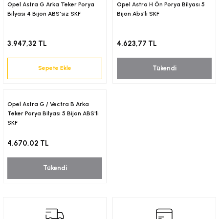
18-)
Opel Astra G Arka Teker Porya
Opel Astra H Ön Porya Bilyası 5
Bilyası 4 Bijon ABS'siz SKF
Bijon Abs'li SKF
(2018-)
3.947,32 TL
4.623,77 TL
(2017-)
Tükendi
Sepete Ekle
2001)
Opel Astra G / Vectra B Arka
-)
Teker Porya Bilyası 5 Bijon ABS'li
SKF
4.670,02 TL
Tükendi