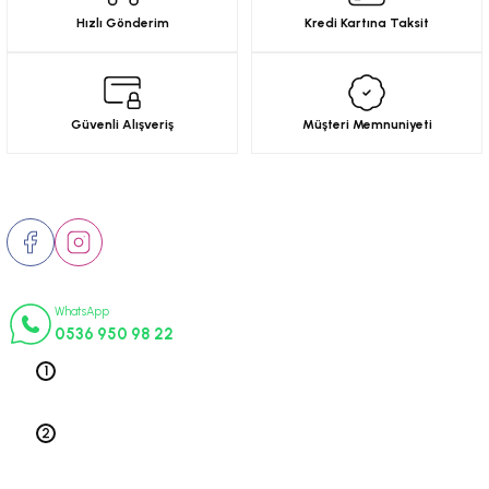
Hızlı Gönderim
Kredi Kartına Taksit
Güvenli Alışveriş
Müşteri Memnuniyeti
Bizi Takip Edin
İletişim Numaraları
WhatsApp
0536 950 98 22
Telefon 1
0212 563 19 47
Telefon 2
0212 578 79 52