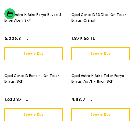
6-2001)
Opel Astra H Arka Porya Bilyası 5
Opel Corsa D 1.3 Dizel Ön Teker
Bijon Abs'li SKF
Bilyası Orjinal
02-2008)
6.006,81 TL
1.879,66 TL
8-2004)
Sepete Ekle
Sepete Ekle
5-)
2-)
Opel Corsa D Benzinli Ön Teker
Opel Astra H Arka Teker Porya
Bilyası SKF
Bilyası Abs'li 4 Bijon SKF
-1993)
1.630,37 TL
4.118,91 TL
-2003)
Sepete Ekle
Sepete Ekle
3-)