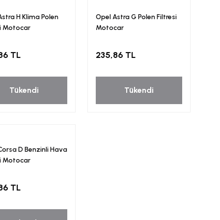
Astra H Klima Polen
Opel Astra G Polen Filtresi
si Motocar
Motocar
86 TL
235,86 TL
Tükendi
Tükendi
Corsa D Benzinli Hava
si Motocar
86 TL