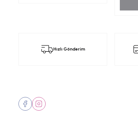
Hızlı Gönderim
Bizi Takip Edin
Üyelik
Hakkımızd
İletişim
Markalar