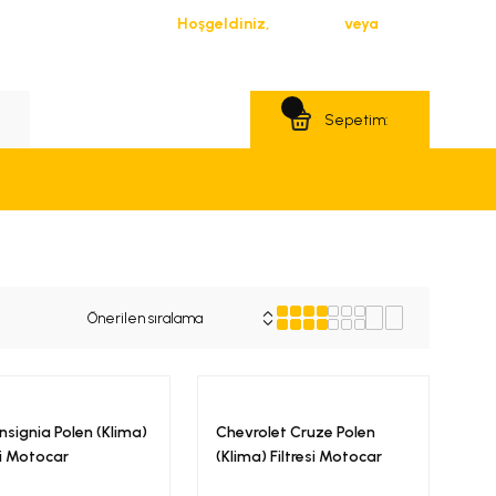
Hoşgeldiniz,
Giriş Yap
veya
Üye Ol
Teklif Al
Sepetim:
nsignia Polen (Klima)
Chevrolet Cruze Polen
si Motocar
(Klima) Filtresi Motocar