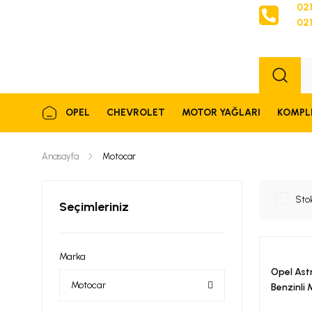
021
021
Sipariş
OPEL
CHEVROLET
MOTOR YAĞLARI
KOMPL
Anasayfa
Motocar
Sto
Seçimleriniz
Marka
Opel Astra
Motocar
Benzinli