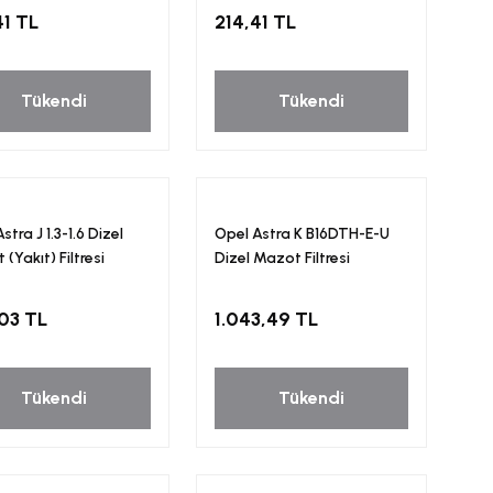
41 TL
214,41 TL
Tükendi
Tükendi
stra J 1.3-1.6 Dizel
Opel Astra K B16DTH-E-U
(Yakıt) Filtresi
Dizel Mazot Filtresi
car
Motocar
03 TL
1.043,49 TL
Tükendi
Tükendi