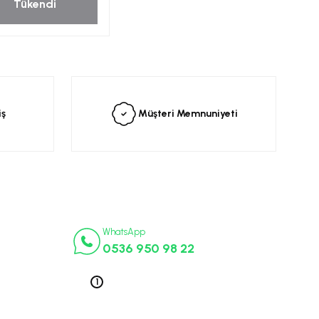
Tükendi
iş
Müşteri Memnuniyeti
İletişim Numaraları
ça
WhatsApp
0536 950 98 22
k Parça
ek Parça
Telefon 1
0212 563 19 47
ça