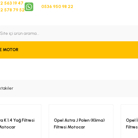
2 563 19 47
0536 950 98 22
2 578 79 52
 Takip
Bize Ulaşın
E MOTOR
ktakiler
 K 1.4 Yağ Filtresi
Opel Astra J Polen (Klima)
Opel İ
 Motocar
Filtresi Motocar
Filtre