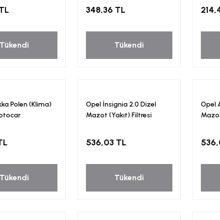
 TL
348,36 TL
214,
Tükendi
Tükendi
ka Polen (Klima)
Opel İnsignia 2.0 Dizel
Opel A
Motocar
Mazot (Yakıt) Filtresi
Mazot 
Mototcar
Moto
TL
536,03 TL
536,
Tükendi
Tükendi