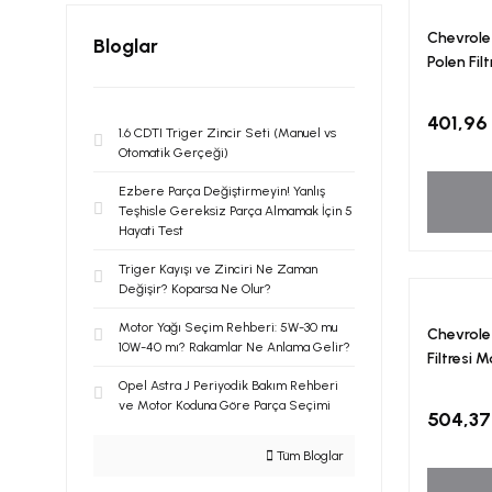
Chevrole
Bloglar
Polen Fil
401,96
1.6 CDTI Triger Zincir Seti (Manuel vs
Otomatik Gerçeği)
Ezbere Parça Değiştirmeyin! Yanlış
Teşhisle Gereksiz Parça Almamak İçin 5
Hayati Test
Triger Kayışı ve Zinciri Ne Zaman
Değişir? Koparsa Ne Olur?
Motor Yağı Seçim Rehberi: 5W-30 mu
Chevrole
10W-40 mı? Rakamlar Ne Anlama Gelir?
Filtresi 
Opel Astra J Periyodik Bakım Rehberi
ve Motor Koduna Göre Parça Seçimi
504,37
Tüm Bloglar