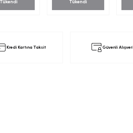
Tükendi
Tükendi
Kredi Kartına Taksit
Güvenli Alışver
Kurumsal
Alışveriş
a
Üyelik Sözleşmesi
Opel Yedek Par
Gizlilik ve Güvenlik
Opel Astra Yede
Ürün İade
Opel Corsa Yed
Mesafeli Satış Sözleşmesi
Online Opel Par