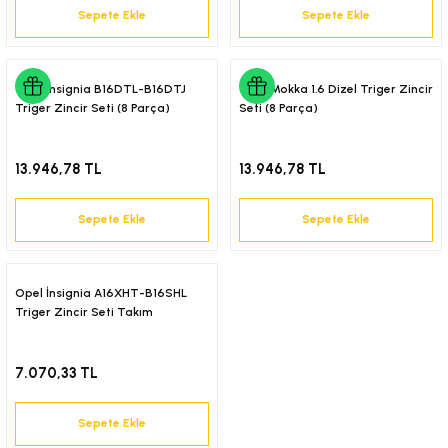
Sepete Ekle
Sepete Ekle
-2001)
-2011)
Opel İnsignia B16DTL-B16DTJ
Opel Mokka 1.6 Dizel Triger Zincir
Triger Zincir Seti (8 Parça)
Seti (8 Parça)
-)
13.946,78 TL
13.946,78 TL
009-2017)
Sepete Ekle
Sepete Ekle
3-2010)
-)
Opel İnsignia A16XHT-B16SHL
Triger Zincir Seti Takım
KA X
7.070,33 TL
2-)
Sepete Ekle
9-1995)