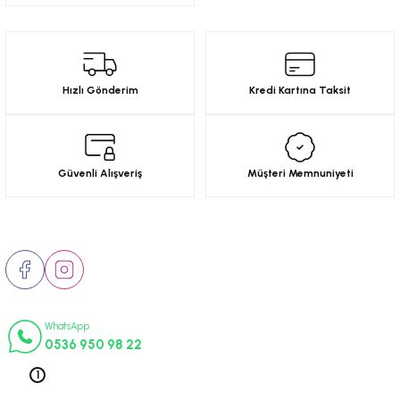
6-2001)
02-2008)
Hızlı Gönderim
Kredi Kartına Taksit
8-2004)
5-)
Güvenli Alışveriş
Müşteri Memnuniyeti
2-)
Bizi Takip Edin
-1993)
İletişim Numaraları
-2003)
WhatsApp
0536 950 98 22
3-)
Telefon 1
0212 563 19 47