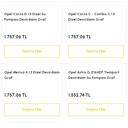
6-2001)
Opel Corsa D 1.3 Dizel Su
Opel Corsa C - Combo C 1.3
Pompası Devirdaim Graf
Dizel Devirdaim Graf
02-2008)
1.757,06 TL
1.757,06 TL
8-2004)
Sepete Ekle
Sepete Ekle
5-)
2-)
Opel Meriva A 1.3 Dizel Devirdaim
Opel Astra G Z16XEP Twinport
Graf
Devirdaim Su Pompası Graf
-1993)
1.757,06 TL
1.552,74 TL
-2003)
Sepete Ekle
Sepete Ekle
3-)