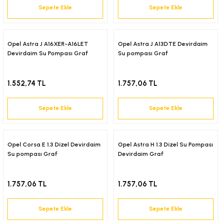
Sepete Ekle
Sepete Ekle
-2001)
-2011)
Opel Astra J A16XER-A16LET
Opel Astra J A13DTE Devirdaim
Devirdaim Su Pompası Graf
Su pompası Graf
-)
1.552,74 TL
1.757,06 TL
009-2017)
Sepete Ekle
Sepete Ekle
3-2010)
-)
Opel Corsa E 1.3 Dizel Devirdaim
Opel Astra H 1.3 Dizel Su Pompası
Su pompası Graf
Devirdaim Graf
KA X
1.757,06 TL
1.757,06 TL
2-)
Sepete Ekle
Sepete Ekle
9-1995)