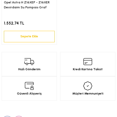
18-)
Opel Astra H Z16XEP - Z16XER
Devirdaim Su Pompası Graf
(2018-)
1.552,74 TL
(2017-)
Sepete Ekle
2001)
-)
Hızlı Gönderim
Kredi Kartına Taksit
Güvenli Alışveriş
Müşteri Memnuniyeti
Bizi Takip Edin