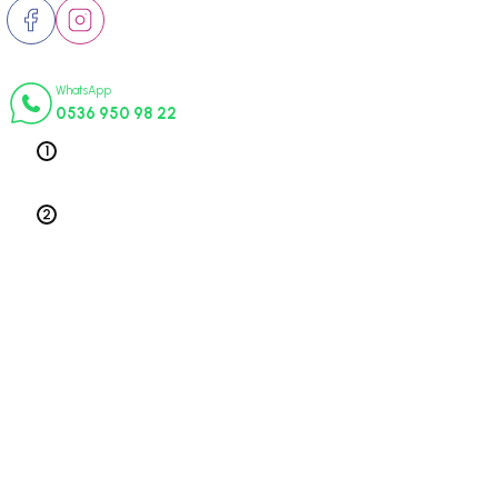
İletişim Numaraları
WhatsApp
0536 950 98 22
Telefon 1
0212 563 19 47
Telefon 2
0212 578 79 52
Üyelik
Kurumsal
Alışveriş