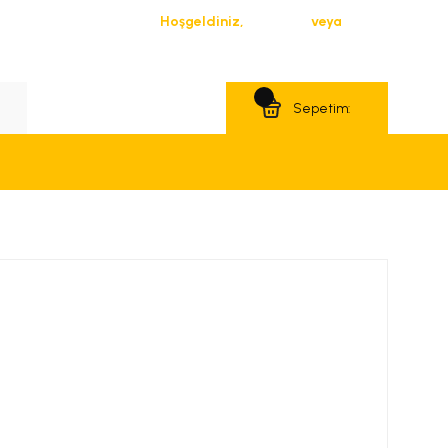
Hoşgeldiniz,
Giriş Yap
veya
Üye Ol
Teklif Al
Sepetim: