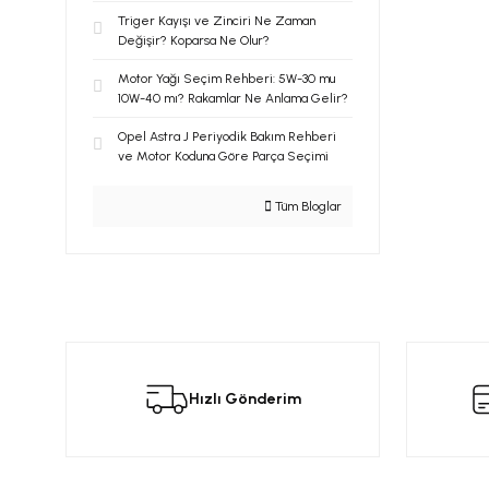
Triger Kayışı ve Zinciri Ne Zaman
Değişir? Koparsa Ne Olur?
Motor Yağı Seçim Rehberi: 5W-30 mu
10W-40 mı? Rakamlar Ne Anlama Gelir?
Opel Astra J Periyodik Bakım Rehberi
ve Motor Koduna Göre Parça Seçimi
Tüm Bloglar
Hızlı Gönderim