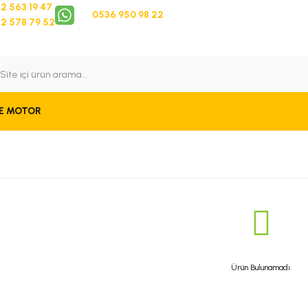
2 563 19 47
0536 950 98 22
2 578 79 52
 Takip
Bize Ulaşın
E MOTOR
Ürün Bulunamadı.