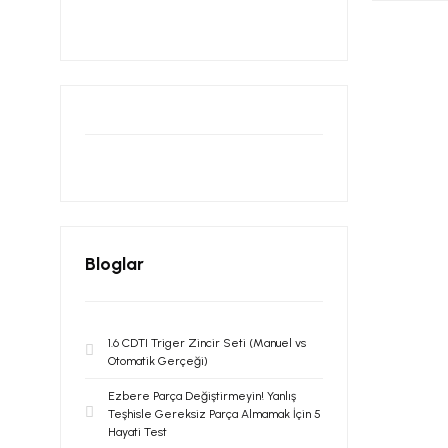
Bloglar
1.6 CDTI Triger Zincir Seti (Manuel vs
Otomatik Gerçeği)
Ezbere Parça Değiştirmeyin! Yanlış
Teşhisle Gereksiz Parça Almamak İçin 5
Hayati Test