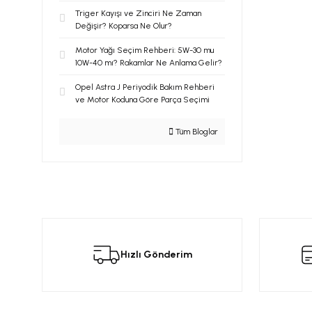
Triger Kayışı ve Zinciri Ne Zaman
Değişir? Koparsa Ne Olur?
Motor Yağı Seçim Rehberi: 5W-30 mu
10W-40 mı? Rakamlar Ne Anlama Gelir?
Opel Astra J Periyodik Bakım Rehberi
ve Motor Koduna Göre Parça Seçimi
Tüm Bloglar
Hızlı Gönderim