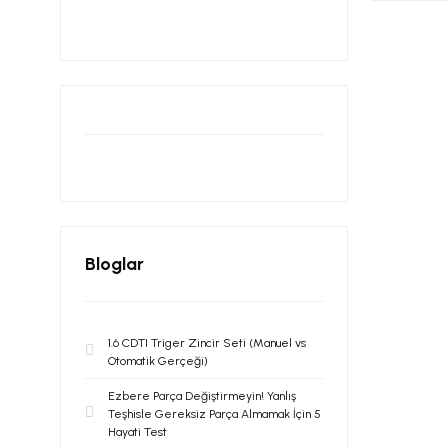
Bloglar
1.6 CDTI Triger Zincir Seti (Manuel vs
Otomatik Gerçeği)
Ezbere Parça Değiştirmeyin! Yanlış
Teşhisle Gereksiz Parça Almamak İçin 5
Hayati Test