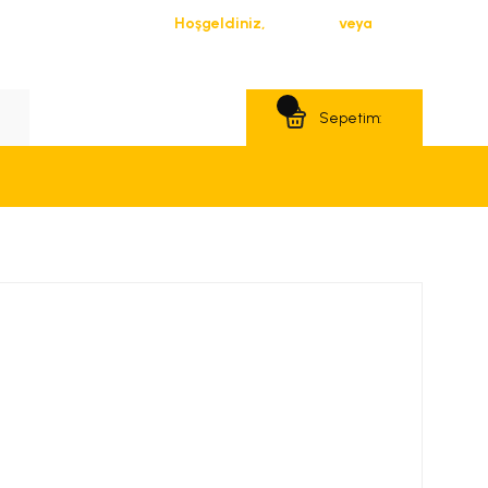
Hoşgeldiniz,
Giriş Yap
veya
Üye Ol
Teklif Al
Sepetim: