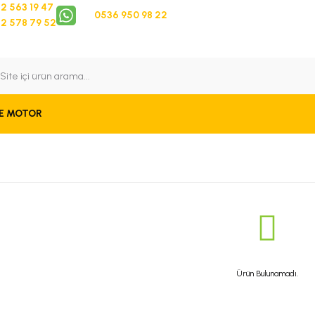
2 563 19 47
0536 950 98 22
2 578 79 52
 Takip
Bize Ulaşın
E MOTOR
Ürün Bulunamadı.