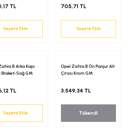
0,17 TL
705,71 TL
Sepete Ekle
Sepete Ekle
Zafira B Arka Kapı
Opel Zafira B Ön Panjur Alt
İç Braketi Sağ GM
Çıtası Krom GM
6,12 TL
3.549,34 TL
Tükendi
Sepete Ekle