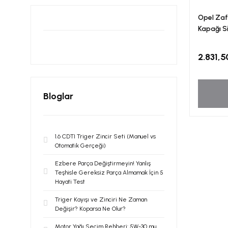
Opel Zafi
Kapağı S
2.831,5
Bloglar
1.6 CDTI Triger Zincir Seti (Manuel vs
Otomatik Gerçeği)
Ezbere Parça Değiştirmeyin! Yanlış
Teşhisle Gereksiz Parça Almamak İçin 5
Hayati Test
Triger Kayışı ve Zinciri Ne Zaman
Değişir? Koparsa Ne Olur?
Motor Yağı Seçim Rehberi: 5W-30 mu