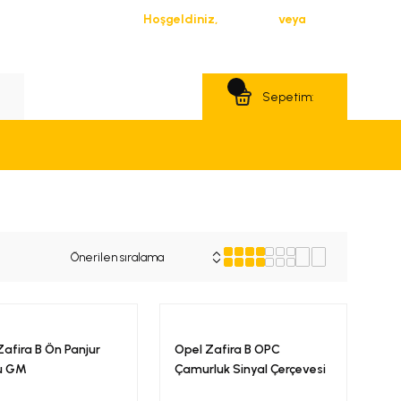
Hoşgeldiniz,
Giriş Yap
veya
Üye Ol
Teklif Al
Sepetim:
Zafira B Ön Panjur
Opel Zafira B OPC
u GM
Çamurluk Sinyal Çerçevesi
Takım