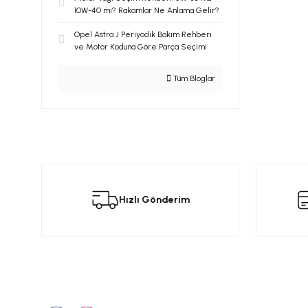
10W-40 mı? Rakamlar Ne Anlama Gelir?
Opel Astra J Periyodik Bakım Rehberi
ve Motor Koduna Göre Parça Seçimi
Tüm Bloglar
Hızlı Gönderim
Bizi Takip Edin
Üyelik