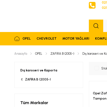
021
021
Sipariş
OPEL
CHEVROLET
MOTOR YAĞLARI
KOMPL
Anasayfa
OPEL
ZAFİRA B (2005-)
Dış karoseri ve K
Sto
Dış karoseri ve Kaporta
ZAFİRA B (2005-)
Opel Zaf
Tampon 
Tüm Markalar