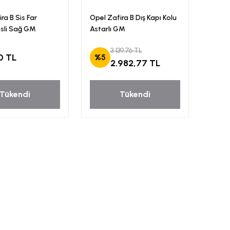
ra B Sis Far
Opel Zafira B Dış Kapı Kolu
isli Sağ GM
Astarlı GM
3.139,76 TL
0 TL
%5
2.982,77 TL
Tükendi
Tükendi