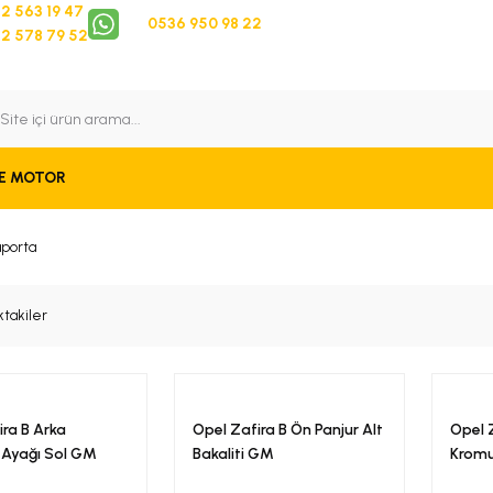
2 563 19 47
0536 950 98 22
2 578 79 52
 Takip
Bize Ulaşın
E MOTOR
aporta
ktakiler
ira B Arka
Opel Zafira B Ön Panjur Alt
Opel 
Ayağı Sol GM
Bakaliti GM
Krom