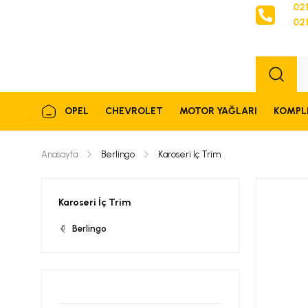
021
021
Sipariş
OPEL
CHEVROLET
MOTOR YAĞLARI
KOMPL
Anasayfa
Berlingo
Karoseri İç Trim
Karoseri İç Trim
Berlingo