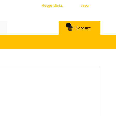
Hoşgeldiniz,
Giriş Yap
veya
Üye Ol
Teklif Al
Sepetim: