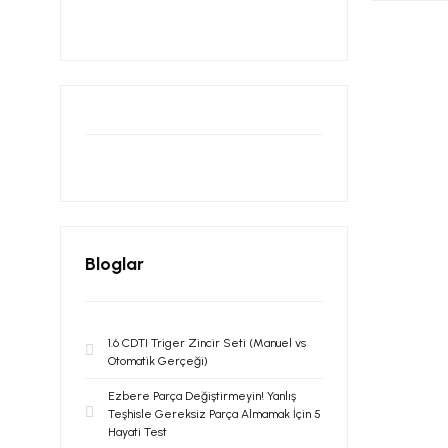
Bloglar
1.6 CDTI Triger Zincir Seti (Manuel vs
Otomatik Gerçeği)
Ezbere Parça Değiştirmeyin! Yanlış
Teşhisle Gereksiz Parça Almamak İçin 5
Hayati Test