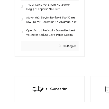
Triger Kayışı ve Zinciri Ne Zaman
Değişir? Koparsa Ne Olur?
Motor Yağı Seçim Rehberi: 5W-30 mu
10W-40 mı? Rakamlar Ne Anlama Gelir?
Opel Astra J Periyodik Bakım Rehberi
ve Motor Koduna Göre Parça Seçimi
Tüm Bloglar
Hızlı Gönderim