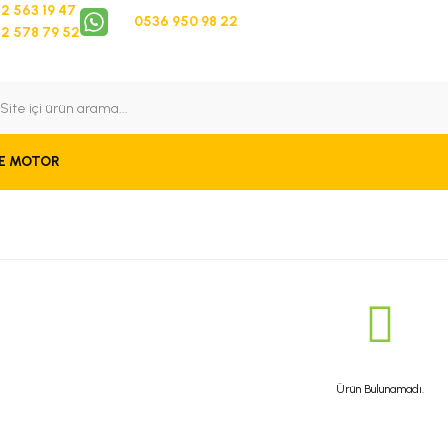
2 563 19 47
0536 950 98 22
2 578 79 52
 Takip
Bize Ulaşın
E MOTOR
Ürün Bulunamadı.