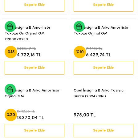
Sepete Ekle
Sepete Ekle
-2001)
-2011)
Opel İnsignia B Amortisör
Opel İnsignia B Arka Amortisör
Takozu Ön Orjinal GM
Takozu Orjinal GM
-)
YR00070280
5.555,47 TL
7.144,15 TL
%15
%10
009-2017)
4.722,15 TL
6.429,74 TL
Sepete Ekle
Sepete Ekle
3-2010)
-)
Opel İnsignia B Arka Amortisör
Opel İnsignia B Arka Tasıyıcı
Orjinal GM
Burcu (20949386)
KA X
16.712,55 TL
975,00 TL
%20
13.370,04 TL
2-)
Sepete Ekle
Sepete Ekle
9-1995)