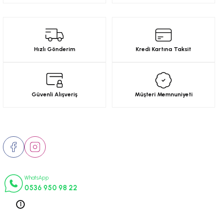
6-2001)
02-2008)
Hızlı Gönderim
Kredi Kartına Taksit
8-2004)
5-)
Güvenli Alışveriş
Müşteri Memnuniyeti
2-)
Bizi Takip Edin
-1993)
İletişim Numaraları
-2003)
WhatsApp
0536 950 98 22
3-)
Telefon 1
0212 563 19 47