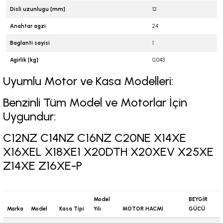
Disli uzunlugu [mm]
12
6-2001)
Anahtar agzi
24
Baglanti sayisi
1
02-2008)
Agirlik [kg]
0,043
8-2004)
Uyumlu Motor ve Kasa Modelleri:
5-)
Benzinli Tüm Model ve Motorlar İçin
Uygundur:
2-)
C12NZ C14NZ C16NZ C20NE X14XE
-1993)
X16XEL X18XE1 X20DTH X20XEV X25XE
Z14XE Z16XE-P
-2003)
3-)
Model
BEYGİR
Marka
Model
Kasa Tipi
Yılı
MOTOR HACMİ
GÜCÜ