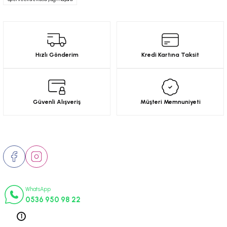
Ürün resmi kalitesiz, bozuk veya görüntülenemiyor.
Ürün açıklamasında eksik bilgiler bulunuyor.
Ürün bilgilerinde hatalar bulunuyor.
Hızlı Gönderim
Kredi Kartına Taksit
Ürün fiyatı diğer sitelerden daha pahalı.
Bu ürüne benzer farklı alternatifler olmalı.
Güvenli Alışveriş
Müşteri Memnuniyeti
Bizi Takip Edin
Gönder
İletişim Numaraları
WhatsApp
0536 950 98 22
Telefon 1