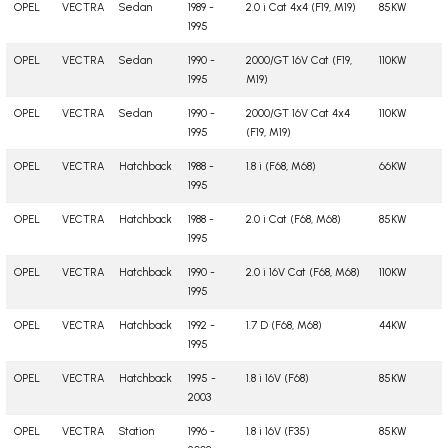
OPEL
VECTRA
Sedan
1989 -
2.0 i Cat 4x4 (F19, M19)
85KW
1995
OPEL
VECTRA
Sedan
1990 -
2000/GT 16V Cat (F19,
110KW
1995
M19)
OPEL
VECTRA
Sedan
1990 -
2000/GT 16V Cat 4x4
110KW
1995
(F19, M19)
OPEL
VECTRA
Hatchback
1988 -
1.8 i (F68, M68)
66KW
1995
OPEL
VECTRA
Hatchback
1988 -
2.0 i Cat (F68, M68)
85KW
1995
OPEL
VECTRA
Hatchback
1990 -
2.0 i 16V Cat (F68, M68)
110KW
1995
OPEL
VECTRA
Hatchback
1992 -
1.7 D (F68, M68)
44KW
1995
OPEL
VECTRA
Hatchback
1995 -
1.8 i 16V (F68)
85KW
2003
OPEL
VECTRA
Station
1996 -
1.8 i 16V (F35)
85KW