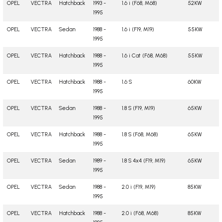
18-)
OPEL
VECTRA
Hatchback
1993 -
1.6 i (F68, M68)
52KW
1995
(2018-)
OPEL
VECTRA
Sedan
1988 -
1.6 i (F19, M19)
55KW
1995
(2017-)
OPEL
VECTRA
Hatchback
1988 -
1.6 i Cat (F68, M68)
55KW
1995
2001)
OPEL
VECTRA
Hatchback
1988 -
1.6 S
60KW
1995
-)
OPEL
VECTRA
Sedan
1988 -
1.8 S (F19, M19)
65KW
1995
OPEL
VECTRA
Hatchback
1988 -
1.8 S (F68, M68)
65KW
1995
OPEL
VECTRA
Sedan
1989 -
1.8 S 4x4 (F19, M19)
65KW
1995
OPEL
VECTRA
Sedan
1988 -
2.0 i (F19, M19)
85KW
1995
OPEL
VECTRA
Hatchback
1988 -
2.0 i (F68, M68)
85KW