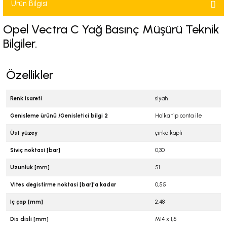
Ürün Bilgisi
-2001)
Opel Vectra C Yağ Basınç Müşürü Teknik
-2011)
Bilgiler.
-)
Özellikler
009-2017)
Renk isareti
siyah
3-2010)
Genisleme ürünü /Genisletici bilgi 2
Halka tip conta ile
Üst yüzey
çinko kapli
-)
Siviç noktasi [bar]
0,30
KA X
Uzunluk [mm]
51
Vites degistirme noktasi [bar]'a kadar
0,55
2-)
Iç çap [mm]
2,48
9-1995)
Dis disli [mm]
M14 x 1,5