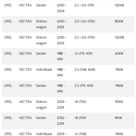
OPEL
VECTRA
Sedan
2000 -
2.2 i 16V (F19)
102KW
2004
OPEL
VECTRA
Station
2000 -
2.0 i 16V (F35)
85KW
wagon
2003
OPEL
VECTRA
Station
2000 -
2.2 i 16V (F35)
102KW
wagon
2003
OPEL
VECTRA
Sedan
1988 -
1.6 (F19, M19)
60KW
1995
OPEL
VECTRA
Hatchback
1988 -
2.0 (F68, M68)
74KW
1995
OPEL
VECTRA
Sedan
1988 -
2.0 (F19, M19)
74KW
1995
OPEL
VECTRA
Station
2003 -
1.8 (F35)
90KW
wagon
2009
OPEL
VECTRA
Sedan
2002 -
1.8 (F69)
81KW
2009
OPEL
VECTRA
Hatchback
2005 -
1.6 (F68)
74KW