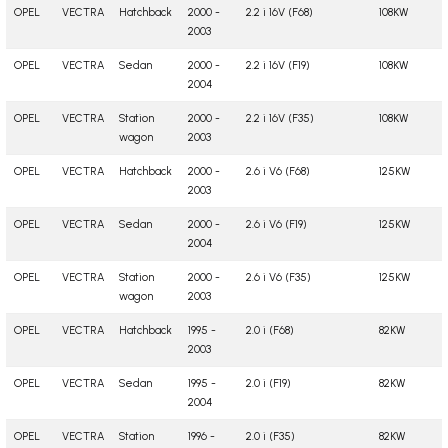
OPEL
VECTRA
Hatchback
2000 -
2.2 i 16V (F68)
108KW
2003
OPEL
VECTRA
Sedan
2000 -
2.2 i 16V (F19)
108KW
2004
OPEL
VECTRA
Station
2000 -
2.2 i 16V (F35)
108KW
wagon
2003
OPEL
VECTRA
Hatchback
2000 -
2.6 i V6 (F68)
125KW
2003
OPEL
VECTRA
Sedan
2000 -
2.6 i V6 (F19)
125KW
2004
OPEL
VECTRA
Station
2000 -
2.6 i V6 (F35)
125KW
wagon
2003
OPEL
VECTRA
Hatchback
1995 -
2.0 i (F68)
82KW
2003
OPEL
VECTRA
Sedan
1995 -
2.0 i (F19)
82KW
2004
OPEL
VECTRA
Station
1996 -
2.0 i (F35)
82KW