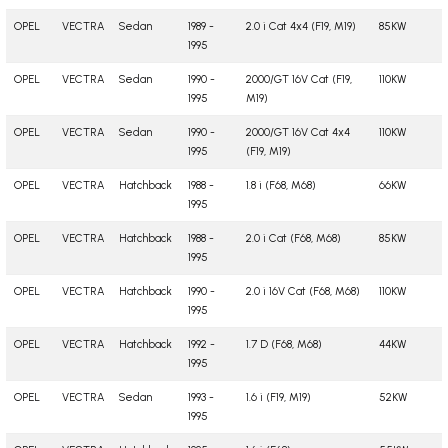
OPEL
VECTRA
Sedan
1989 -
2.0 i Cat 4x4 (F19, M19)
85KW
1995
OPEL
VECTRA
Sedan
1990 -
2000/GT 16V Cat (F19,
110KW
1995
M19)
OPEL
VECTRA
Sedan
1990 -
2000/GT 16V Cat 4x4
110KW
1995
(F19, M19)
OPEL
VECTRA
Hatchback
1988 -
1.8 i (F68, M68)
66KW
1995
OPEL
VECTRA
Hatchback
1988 -
2.0 i Cat (F68, M68)
85KW
1995
OPEL
VECTRA
Hatchback
1990 -
2.0 i 16V Cat (F68, M68)
110KW
1995
OPEL
VECTRA
Hatchback
1992 -
1.7 D (F68, M68)
44KW
1995
OPEL
VECTRA
Sedan
1993 -
1.6 i (F19, M19)
52KW
1995