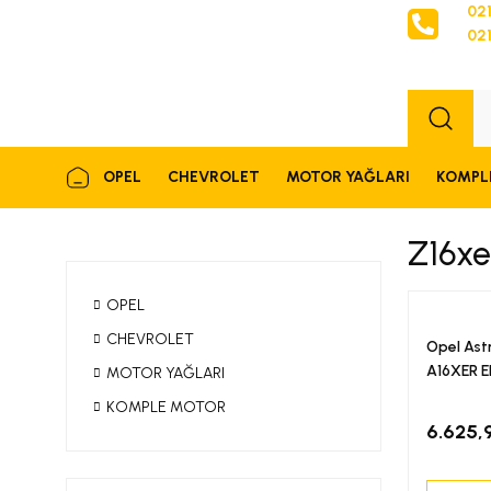
021
021
Sipariş
OPEL
CHEVROLET
MOTOR YAĞLARI
KOMPL
Z16xe
OPEL
CHEVROLET
Opel Ast
A16XER Ek
MOTOR YAĞLARI
Dişlisi E
KOMPLE MOTOR
6.625,