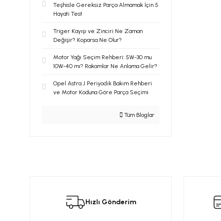
Teşhisle Gereksiz Parça Almamak İçin 5
Hayati Test
Triger Kayışı ve Zinciri Ne Zaman
Değişir? Koparsa Ne Olur?
Motor Yağı Seçim Rehberi: 5W-30 mu
10W-40 mı? Rakamlar Ne Anlama Gelir?
Opel Astra J Periyodik Bakım Rehberi
ve Motor Koduna Göre Parça Seçimi
Tüm Bloglar
Hızlı Gönderim