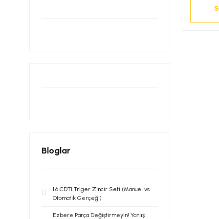
S
Bloglar
1.6 CDTI Triger Zincir Seti (Manuel vs
Otomatik Gerçeği)
Ezbere Parça Değiştirmeyin! Yanlış