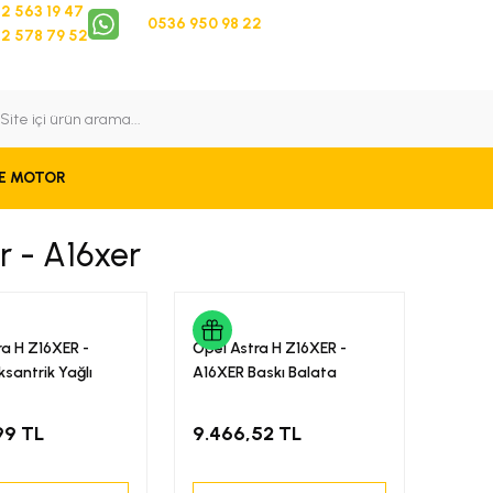
2 563 19 47
0536 950 98 22
2 578 79 52
 Takip
Bize Ulaşın
E MOTOR
r - A16xer
ra H Z16XER -
Opel Astra H Z16XER -
santrik Yağlı
A16XER Baskı Balata
gzos INA
Debriyaj Seti Easytronik
LUK
99 TL
9.466,52 TL