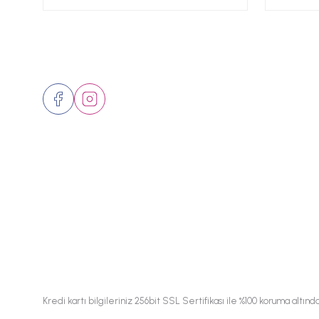
Bizi Takip Edin
Üyelik
Hakkımızd
İletişim
Markalar
© 2024 Tüm hakları saklıdır.
Kredi kartı bilgileriniz 256bit SSL Sertifikası ile %100 koruma altında