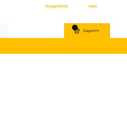
Hoşgeldiniz,
Giriş Yap
veya
Üye Ol
Teklif Al
Sepetim: