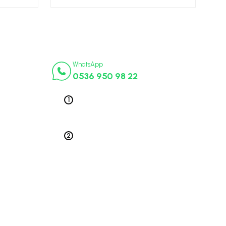
İletişim Numaraları
ça
WhatsApp
0536 950 98 22
k Parça
ek Parça
Telefon 1
0212 563 19 47
ça
edek Parça
Telefon 2
 Parça
0212 578 79 52