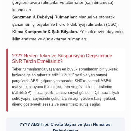
gergileri, avara rulmanlar ve alternatör (şarj dinamosu)
kasnakları.
6-2001)
Şanzıman & Debriyaj Rulmanları:
Manuel ve otomatik
şanzıman içi bilyalar ile hidrolik debriyaj rulmanları (CSC).
02-2008)
Klima Kompresör & Şaft Bilyaları:
Yüksek devire dayanıklı
iklimlendirme ve güç aktarma rulmanları.
8-2004)
???? Neden Teker ve Süspansiyon Değişiminde
5-)
SNR Tercih Etmelisiniz?
Teker rulmanlarında yaşanan en büyük sorunlardan biri yüksek
2-)
hızlarda gelen rahatsız edici "uğultu" sesi ve yan sanayi
parçalarda ABS ışığının yanmasıdır. SNR'ın patentli ASB®
manyetik okuyucu teknolojisi, fren ve güvenlik sistemlerine
-1993)
(ABS/ESP) milisaniyelik hatasız sinyal gönderir. Çift sıra bilyalı
çelik yapısı sayesinde çukurlara ve ağır yüklere karşı yüksek
-2003)
direnç göstererek sessiz ve sarsıntısız sürüş sağlar.
3-)
???? ABS Tipi, Cıvata Sayısı ve Şasi Numarası
Doğrulaması