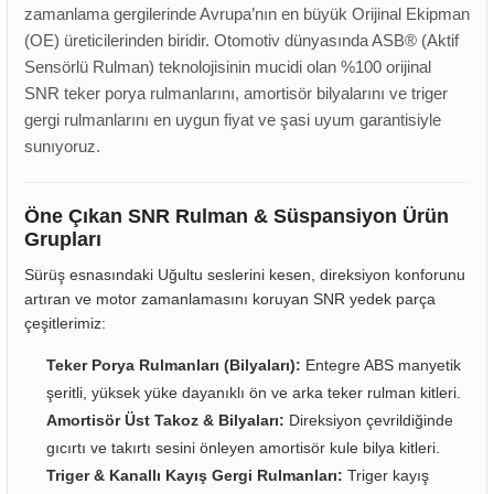
zamanlama gergilerinde Avrupa’nın en büyük Orijinal Ekipman
-2001)
(OE) üreticilerinden biridir. Otomotiv dünyasında ASB® (Aktif
Sensörlü Rulman) teknolojisinin mucidi olan %100 orijinal
-2011)
SNR teker porya rulmanlarını, amortisör bilyalarını ve triger
gergi rulmanlarını en uygun fiyat ve şasi uyum garantisiyle
-)
sunıyoruz.
009-2017)
Öne Çıkan SNR Rulman & Süspansiyon Ürün
Grupları
3-2010)
Sürüş esnasındaki Uğultu seslerini kesen, direksiyon konforunu
artıran ve motor zamanlamasını koruyan SNR yedek parça
-)
çeşitlerimiz:
KA X
Teker Porya Rulmanları (Bilyaları):
Entegre ABS manyetik
şeritli, yüksek yüke dayanıklı ön ve arka teker rulman kitleri.
Amortisör Üst Takoz & Bilyaları:
Direksiyon çevrildiğinde
2-)
gıcırtı ve takırtı sesini önleyen amortisör kule bilya kitleri.
Triger & Kanallı Kayış Gergi Rulmanları:
Triger kayış
9-1995)