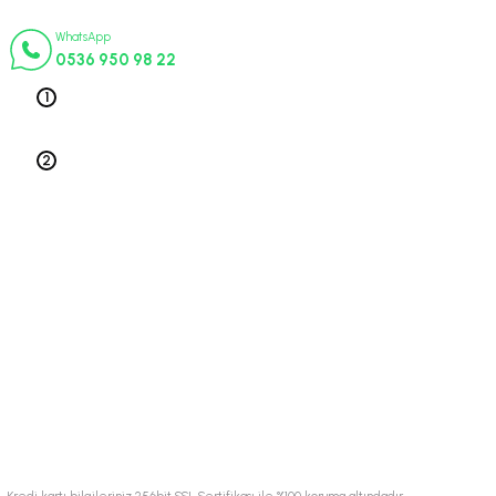
İletişim Numaraları
WhatsApp
0536 950 98 22
Telefon 1
0212 563 19 47
Telefon 2
0212 578 79 52
Üyelik
Kurumsal
Alışveriş
© 2024 Tüm hakları saklıdır.