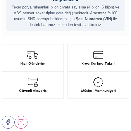
18-)
Teker porya rulmanları bijon cıvata sayısına (4 bijon, 5 bijon) ve
ABS sensör soket tipine göre değişmektedir. Aracınıza %100
(2018-)
uyumlu SNR parçayı belirlemek için
Şasi Numarası (VIN)
ile
destek hattımız üzerinden teyit alabilirsiniz.
(2017-)
2001)
-)
Hızlı Gönderim
Kredi Kartına Taksit
Güvenli Alışveriş
Müşteri Memnuniyeti
Bizi Takip Edin