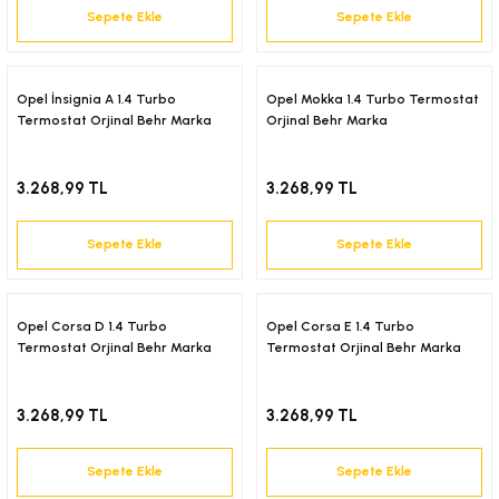
Sepete Ekle
Sepete Ekle
-2001)
-2011)
Opel İnsignia A 1.4 Turbo
Opel Mokka 1.4 Turbo Termostat
Termostat Orjinal Behr Marka
Orjinal Behr Marka
-)
3.268,99 TL
3.268,99 TL
009-2017)
Sepete Ekle
Sepete Ekle
3-2010)
-)
Opel Corsa D 1.4 Turbo
Opel Corsa E 1.4 Turbo
Termostat Orjinal Behr Marka
Termostat Orjinal Behr Marka
KA X
3.268,99 TL
3.268,99 TL
2-)
Sepete Ekle
Sepete Ekle
9-1995)