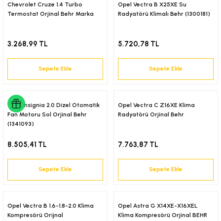
18-)
Chevrolet Cruze 1.4 Turbo
Opel Vectra B X25XE Su
Termostat Orjinal Behr Marka
Radyatörü Klimalı Behr (1300181)
(2018-)
3.268,99 TL
5.720,78 TL
(2017-)
Sepete Ekle
Sepete Ekle
2001)
Opel İnsignia 2.0 Dizel Otomatik
Opel Vectra C Z16XE Klima
-)
Fan Motoru Sol Orjinal Behr
Radyatörü Orjinal Behr
(1341093)
8.505,41 TL
7.763,87 TL
Sepete Ekle
Sepete Ekle
Opel Vectra B 1.6-1.8-2.0 Klima
Opel Astra G X14XE-X16XEL
Kompresörü Orijnal
Klima Kompresörü Orjinal BEHR