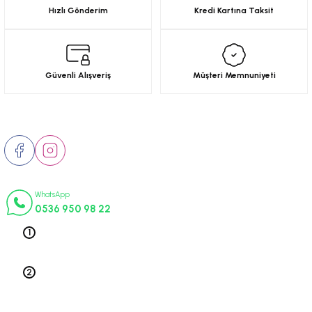
Hızlı Gönderim
Kredi Kartına Taksit
Güvenli Alışveriş
Müşteri Memnuniyeti
Bizi Takip Edin
İletişim Numaraları
WhatsApp
0536 950 98 22
Telefon 1
0212 563 19 47
Telefon 2
0212 578 79 52