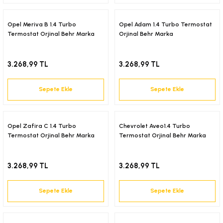
6-2001)
Opel Meriva B 1.4 Turbo
Opel Adam 1.4 Turbo Termostat
Termostat Orjinal Behr Marka
Orjinal Behr Marka
02-2008)
3.268,99 TL
3.268,99 TL
8-2004)
Sepete Ekle
Sepete Ekle
5-)
2-)
Opel Zafira C 1.4 Turbo
Chevrolet Aveo1.4 Turbo
Termostat Orjinal Behr Marka
Termostat Orjinal Behr Marka
-1993)
3.268,99 TL
3.268,99 TL
-2003)
Sepete Ekle
Sepete Ekle
3-)