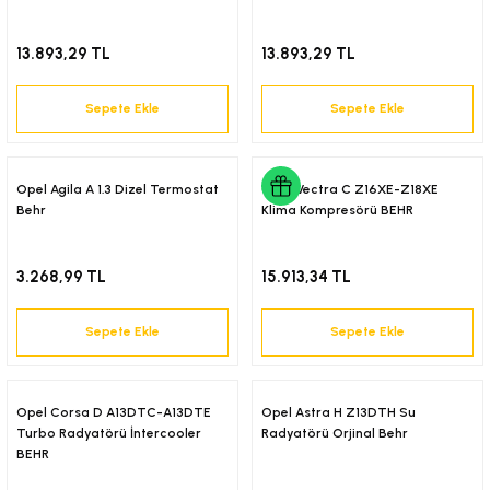
13.893,29 TL
13.893,29 TL
Sepete Ekle
Sepete Ekle
Opel Agila A 1.3 Dizel Termostat
Opel Vectra C Z16XE-Z18XE
Behr
Klima Kompresörü BEHR
3.268,99 TL
15.913,34 TL
Sepete Ekle
Sepete Ekle
Opel Corsa D A13DTC-A13DTE
Opel Astra H Z13DTH Su
Turbo Radyatörü İntercooler
Radyatörü Orjinal Behr
BEHR