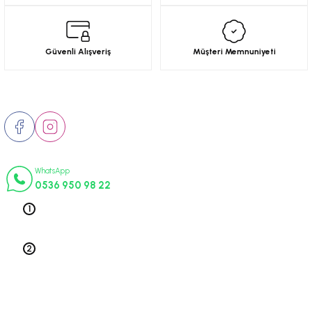
Güvenli Alışveriş
Müşteri Memnuniyeti
Bizi Takip Edin
İletişim Numaraları
WhatsApp
0536 950 98 22
Telefon 1
0212 563 19 47
Telefon 2
0212 578 79 52
Üyelik