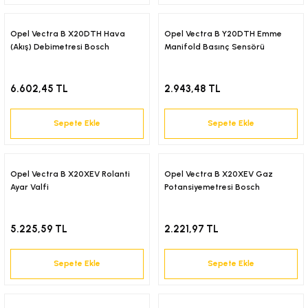
6-2001)
Opel Vectra B X20DTH Hava
Opel Vectra B Y20DTH Emme
(Akış) Debimetresi Bosch
Manifold Basınç Sensörü
02-2008)
6.602,45 TL
2.943,48 TL
8-2004)
Sepete Ekle
Sepete Ekle
5-)
2-)
Opel Vectra B X20XEV Rolanti
Opel Vectra B X20XEV Gaz
Ayar Valfi
Potansiyemetresi Bosch
-1993)
5.225,59 TL
2.221,97 TL
-2003)
Sepete Ekle
Sepete Ekle
3-)