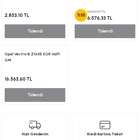
14.614,07 TL
2.853,10 TL
%55
6.576,33 TL
Tükendi
Tükendi
Opel Vectra B Z16XE EGR Valfi
GM
16.563,60 TL
Tükendi
Hızlı Gönderim
Kredi Kartına Taksit