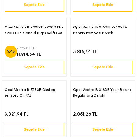
Sepete Ekle
Sepete Ekle
-2001)
-2011)
Opel Vectra B X20DTL-X20DTH-
Opel Vectra B X16XEL-X20XEV
Y20DTH Selonoid (Egr) Valfi GM
Benzin Pompası Bosch
-)
21.662,80 TL
5.816,44 TL
%45
009-2017)
11.914,54 TL
Sepete Ekle
Sepete Ekle
3-2010)
-)
Opel Vectra B Z16XE Oksijen
Opel Vectra B X16XE Yakıt Basınç
sensörü Ön FAE
Regülatörü Delphi
KA X
3.021,94 TL
2.051,26 TL
2-)
Sepete Ekle
Sepete Ekle
9-1995)