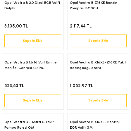
18-)
Opel Vectra B 2.0 Dizel EGR Valfi
Opel Vectra B Z16XE Benzin
Delphi
Pompası BOSCH
(2018-)
3.105,00 TL
2.117,44 TL
(2017-)
Sepete Ekle
Sepete Ekle
2001)
Opel Vectra B 1.6 16 Valf Emme
Opel Vectra B X16XE-Z16XE Yakıt
-)
Manifol Contası ELRİNG
Basınç Regületörü
523,63 TL
1.052,97 TL
Sepete Ekle
Sepete Ekle
Opel Vectra B - Astra G Yakıt
Opel Vectra B X16XEL Benzinli
Pompa Rolesi GM
EGR Valfi GM