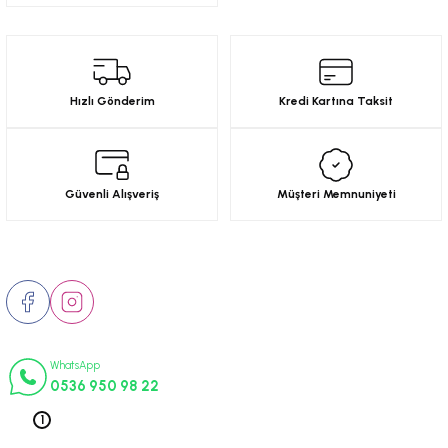
6-2001)
02-2008)
Hızlı Gönderim
Kredi Kartına Taksit
8-2004)
5-)
Güvenli Alışveriş
Müşteri Memnuniyeti
2-)
Bizi Takip Edin
-1993)
İletişim Numaraları
-2003)
WhatsApp
0536 950 98 22
3-)
Telefon 1
0212 563 19 47