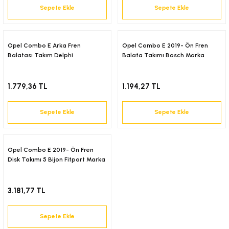
Sepete Ekle
Sepete Ekle
-2001)
-2011)
Opel Combo E Arka Fren
Opel Combo E 2019- Ön Fren
Balatası Takım Delphi
Balata Takımı Bosch Marka
-)
1.779,36 TL
1.194,27 TL
009-2017)
Sepete Ekle
Sepete Ekle
3-2010)
-)
Opel Combo E 2019- Ön Fren
Disk Takımı 5 Bijon Fitpart Marka
KA X
3.181,77 TL
2-)
Sepete Ekle
9-1995)