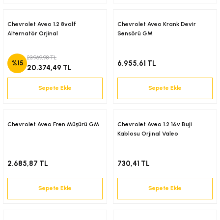
6-2001)
Chevrolet Aveo 1.2 8valf
Chevrolet Aveo Krank Devir
Alternatör Orjinal
Sensörü GM
02-2008)
23.969,98 TL
6.955,61 TL
%15
20.374,49 TL
8-2004)
Sepete Ekle
Sepete Ekle
5-)
2-)
Chevrolet Aveo Fren Müşürü GM
Chevrolet Aveo 1.2 16v Buji
Kablosu Orjinal Valeo
-1993)
2.685,87 TL
730,41 TL
-2003)
Sepete Ekle
Sepete Ekle
3-)