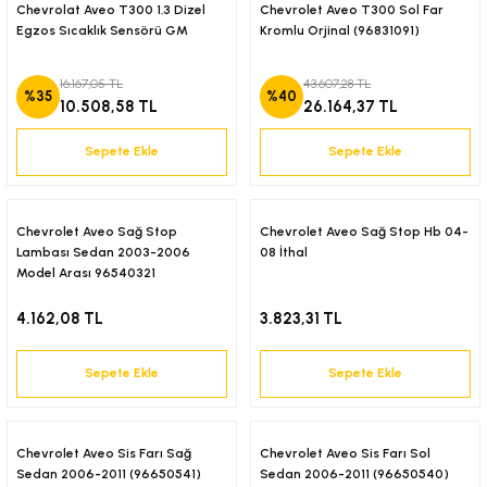
18-)
Chevrolat Aveo T300 1.3 Dizel
Chevrolet Aveo T300 Sol Far
Egzos Sıcaklık Sensörü GM
Kromlu Orjinal (96831091)
(2018-)
16.167,05 TL
43.607,28 TL
%35
%40
10.508,58 TL
26.164,37 TL
(2017-)
Sepete Ekle
Sepete Ekle
2001)
Chevrolet Aveo Sağ Stop
Chevrolet Aveo Sağ Stop Hb 04-
-)
Lambası Sedan 2003-2006
08 İthal
Model Arası 96540321
4.162,08 TL
3.823,31 TL
Sepete Ekle
Sepete Ekle
Chevrolet Aveo Sis Farı Sağ
Chevrolet Aveo Sis Farı Sol
Sedan 2006-2011 (96650541)
Sedan 2006-2011 (96650540)