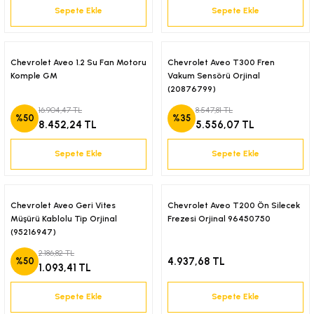
Sepete Ekle
Sepete Ekle
-2001)
-2011)
Chevrolet Aveo 1.2 Su Fan Motoru
Chevrolet Aveo T300 Fren
Komple GM
Vakum Sensörü Orjinal
-)
(20876799)
16.904,47 TL
8.547,81 TL
%50
%35
009-2017)
8.452,24 TL
5.556,07 TL
Sepete Ekle
Sepete Ekle
3-2010)
-)
Chevrolet Aveo Geri Vites
Chevrolet Aveo T200 Ön Silecek
Müşürü Kablolu Tip Orjinal
Frezesi Orjinal 96450750
KA X
(95216947)
2.186,82 TL
4.937,68 TL
%50
1.093,41 TL
2-)
Sepete Ekle
Sepete Ekle
9-1995)