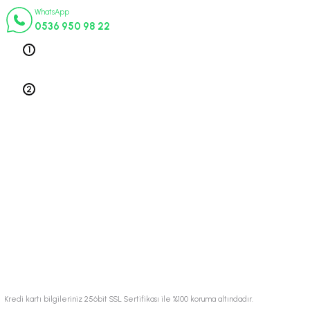
WhatsApp
0536 950 98 22
Telefon 1
0212 563 19 47
Telefon 2
0212 578 79 52
Üyelik
Kurumsal
Alışveriş
© 2024 Tüm hakları saklıdır.
Kredi kartı bilgileriniz 256bit SSL Sertifikası ile %100 koruma altındadır.