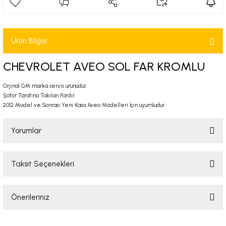
-2001)
-2011)
Ürün Bilgisi
-)
CHEVROLET AVEO SOL FAR KROMLU
Orjinal GM marka servis ürünüdür.
009-2017)
Şöför Tarafına Takılan Fardır.
2012 Model ve Sonrası Yeni Kasa Aveo Modelleri İçin uyumludur.
3-2010)
Yorumlar
-)
Taksit Seçenekleri
KA X
Bu ürüne ilk yorumu siz yapın!
2-)
Önerileriniz
Yorum Yaz
9-1995)
Bu ürünün fiyat bilgisi, resim, ürün açıklamalarında ve diğer konularda