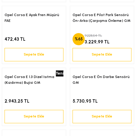
6-2001)
Opel Corsa E Ayak Fren Müşürü
Opel Corsa E Pilot Park Sensörü
FAE
Ön-Arka (Çarpışma Önleme) GM
02-2008)
9.228,54 TL
472,43 TL
%65
3.229,99 TL
8-2004)
Sepete Ekle
Sepete Ekle
5-)
Yeni
2-)
Opel Corsa E 1.3 Dizel Isıtma
Opel Corsa E Ön Darbe Sensörü
(Kızdırma) Bujisi GM
GM
-1993)
2.943,25 TL
5.730,95 TL
-2003)
Sepete Ekle
Sepete Ekle
3-)