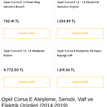
18-)
Opel Corsa E 1.3 Dizel Map
Opel Corsa E 1.2 - 1.4 Eksantrik
Sensörü Bosch
Sensörü Orjinal
(2018-)
730,41 TL
1.359,89 TL
(2017-)
Sepete Ekle
Sepete Ekle
2001)
Opel Corsa E 1.2- 1.4 Ateşleme
Opel Corsa E Radyatör Ek Depo
-)
Bobini
Kapağı GM
4.772,50 TL
1.219,56 TL
Sepete Ekle
Sepete Ekle
Opel Corsa E Ateşleme, Sensör, Valf ve
Elektrik Ürünleri (2014-2019)