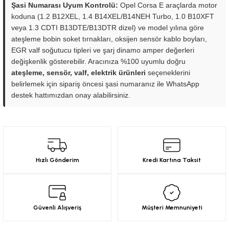
Şasi Numarası Uyum Kontrolü:
Opel Corsa E araçlarda motor
koduna (1.2 B12XEL, 1.4 B14XEL/B14NEH Turbo, 1.0 B10XFT
veya 1.3 CDTI B13DTE/B13DTR dizel) ve model yılına göre
ateşleme bobin soket tırnakları, oksijen sensör kablo boyları,
EGR valf soğutucu tipleri ve şarj dinamo amper değerleri
değişkenlik gösterebilir. Aracınıza %100 uyumlu doğru
ateşleme, sensör, valf, elektrik ürünleri
seçeneklerini
belirlemek için sipariş öncesi şasi numaranız ile WhatsApp
destek hattımızdan onay alabilirsiniz.
Hızlı Gönderim
Kredi Kartına Taksit
Güvenli Alışveriş
Müşteri Memnuniyeti