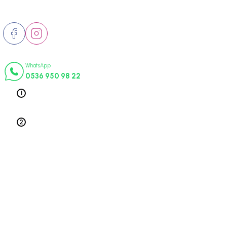
Bizi Takip Edin
İletişim Numaraları
WhatsApp
0536 950 98 22
Telefon 1
0212 563 19 47
Telefon 2
0212 578 79 52
Üyelik
Kurumsal
Alışveriş