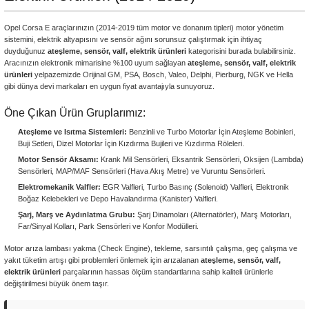
Opel Corsa E araçlarınızın (2014-2019 tüm motor ve donanım tipleri) motor yönetim
sistemini, elektrik altyapısını ve sensör ağını sorunsuz çalıştırmak için ihtiyaç
duyduğunuz
ateşleme, sensör, valf, elektrik ürünleri
kategorisini burada bulabilirsiniz.
Aracınızın elektronik mimarisine %100 uyum sağlayan
ateşleme, sensör, valf, elektrik
ürünleri
yelpazemizde Orijinal GM, PSA, Bosch, Valeo, Delphi, Pierburg, NGK ve Hella
gibi dünya devi markaları en uygun fiyat avantajıyla sunuyoruz.
Öne Çıkan Ürün Gruplarımız:
Ateşleme ve Isıtma Sistemleri:
Benzinli ve Turbo Motorlar İçin Ateşleme Bobinleri,
Buji Setleri, Dizel Motorlar İçin Kızdırma Bujileri ve Kızdırma Röleleri.
Motor Sensör Aksamı:
Krank Mil Sensörleri, Eksantrik Sensörleri, Oksijen (Lambda)
Sensörleri, MAP/MAF Sensörleri (Hava Akış Metre) ve Vuruntu Sensörleri.
Elektromekanik Valfler:
EGR Valfleri, Turbo Basınç (Solenoid) Valfleri, Elektronik
Boğaz Kelebekleri ve Depo Havalandırma (Kanister) Valfleri.
Şarj, Marş ve Aydınlatma Grubu:
Şarj Dinamoları (Alternatörler), Marş Motorları,
Far/Sinyal Kolları, Park Sensörleri ve Konfor Modülleri.
Motor arıza lambası yakma (Check Engine), tekleme, sarsıntılı çalışma, geç çalışma ve
yakıt tüketim artışı gibi problemleri önlemek için arızalanan
ateşleme, sensör, valf,
elektrik ürünleri
parçalarının hassas ölçüm standartlarına sahip kaliteli ürünlerle
değiştirilmesi büyük önem taşır.