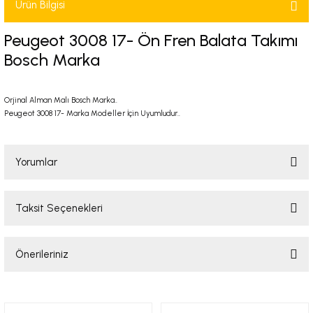
Ürün Bilgisi
-2001)
Peugeot 3008 17- Ön Fren Balata Takımı
-2011)
Bosch Marka
-)
Orjinal Alman Malı Bosch Marka..
Peugeot 3008 17- Marka Modeller İçin Uyumludur..
009-2017)
3-2010)
Yorumlar
-)
Taksit Seçenekleri
Bu ürüne ilk yorumu siz yapın!
KA X
Önerileriniz
Yorum Yaz
2-)
Bu ürünün fiyat bilgisi, resim, ürün açıklamalarında ve diğer konularda
yetersiz gördüğünüz noktaları öneri formunu kullanarak tarafımıza
9-1995)