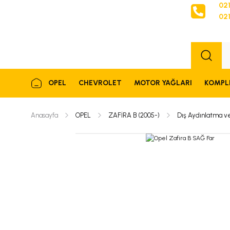
021
021
Sipariş
OPEL
CHEVROLET
MOTOR YAĞLARI
KOMPL
Anasayfa
OPEL
ZAFİRA B (2005-)
Dış Aydınlatma v