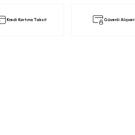
 ürüne ilk yorumu siz yapın!
Kredi Kartına Taksit
Güvenli Alışver
Yorum Yaz
Kurumsal
Alışveriş
a
Üyelik Sözleşmesi
Opel Yedek Par
Gizlilik ve Güvenlik
Opel Astra Yede
Ürün İade
Opel Corsa Yed
Gönder
Mesafeli Satış Sözleşmesi
Online Opel Par
İptal, İade Koşulları
Opel Insignia Y
Banka Hesap Bilgileri
Chevrolet Yedek
Garanti Koşulları
Motor Yağları