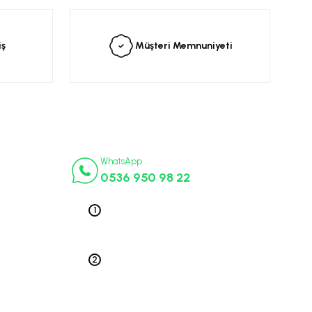
iş
Müşteri Memnuniyeti
İletişim Numaraları
ça
WhatsApp
0536 950 98 22
k Parça
ek Parça
Telefon 1
0212 563 19 47
ça
edek Parça
Telefon 2
 Parça
0212 578 79 52