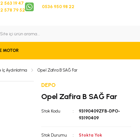
2 563 19 47
0536 950 98 22
2 578 79 52
 Takip
Bize Ulaşın
E MOTOR
e İç Aydınlatma
Opel Zafira B SAĞ Far
DEPO
Opel Zafira B SAĞ Far
Stok Kodu
93190409ZFB-DPO-
93190409
Stok Durumu
Stokta Yok