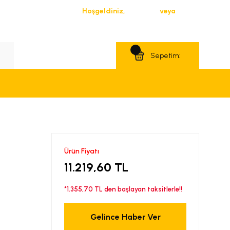
Hoşgeldiniz,
Giriş Yap
veya
Üye Ol
Teklif Al
Sepetim:
Ürün Fiyatı
11.219,60 TL
*1.355,70 TL den başlayan taksitlerle!!
Gelince Haber Ver