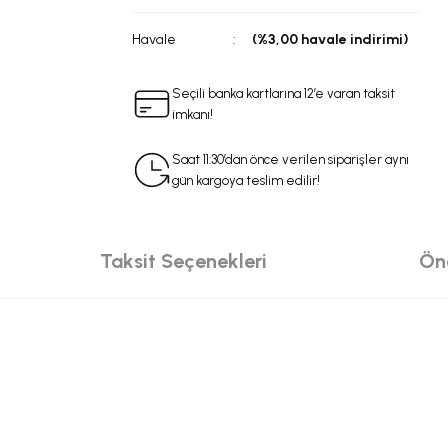
Havale
(%3,00 havale indirimi)
Seçili banka kartlarına 12’e varan taksit
imkanı!
Saat 11:30’dan önce verilen siparişler aynı
gün kargoya teslim edilir!
Taksit Seçenekleri
Öne
da yetersiz gördüğünüz noktaları öneri formunu kullanarak tarafımıza iletebilir