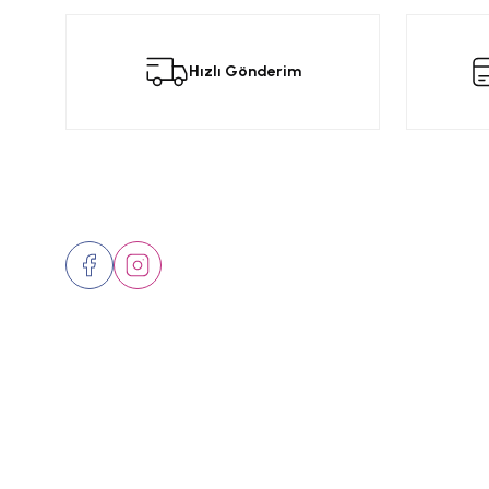
Görüş ve önerileriniz için teşekkür ederiz.
Bu
Hızlı Gönderim
Ürün resmi kalitesiz, bozuk veya görüntülenemiyor.
Ürün açıklamasında eksik bilgiler bulunuyor.
Ürün bilgilerinde hatalar bulunuyor.
Ürün fiyatı diğer sitelerden daha pahalı.
Bizi Takip Edin
Üyelik
Bu ürüne benzer farklı alternatifler olmalı.
Hakkımızd
İletişim
Markalar