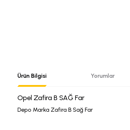
Ürün Bilgisi
Yorumlar
Opel Zafira B SAĞ Far
Depo Marka Zafira B Sağ Far
Bu ürünün fiyat bilgisi, resim, ürün açıklamalarında ve diğer konular