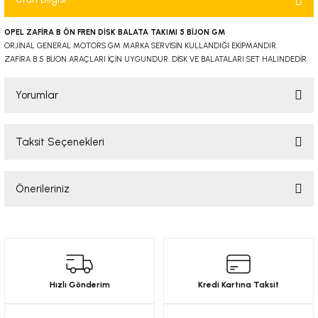
-2001)
OPEL ZAFİRA B ÖN FREN DİSK BALATA TAKIMI 5 BİJON GM
ORJİNAL GENERAL MOTORS GM MARKA SERVİSİN KULLANDIĞI EKİPMANDIR.
-2011)
ZAFİRA B 5 BİJON ARAÇLARI İÇİN UYGUNDUR. DİSK VE BALATALARI SET HALINDEDİR.
-)
Yorumlar
009-2017)
Taksit Seçenekleri
Bu ürüne ilk yorumu siz yapın!
3-2010)
Önerileriniz
Yorum Yaz
-)
Bu ürünün fiyat bilgisi, resim, ürün açıklamalarında ve diğer konularda
KA X
yetersiz gördüğünüz noktaları öneri formunu kullanarak tarafımıza
iletebilirsiniz.
Görüş ve önerileriniz için teşekkür ederiz.
2-)
Hızlı Gönderim
Kredi Kartına Taksit
Ürün resmi kalitesiz, bozuk veya görüntülenemiyor.
9-1995)