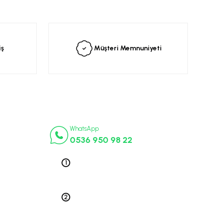
siniz.
iş
Müşteri Memnuniyeti
İletişim Numaraları
ça
WhatsApp
0536 950 98 22
k Parça
ek Parça
Telefon 1
0212 563 19 47
ça
edek Parça
Telefon 2
 Parça
0212 578 79 52