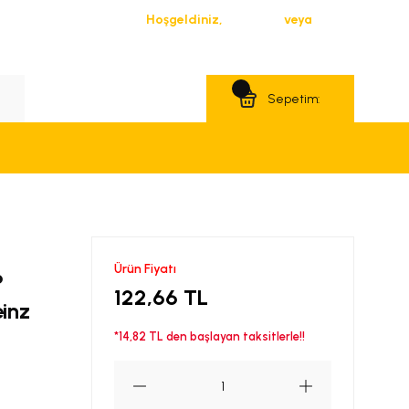
Hoşgeldiniz,
Giriş Yap
veya
Üye Ol
Teklif Al
Sepetim:
Ürün Fiyatı
P
122,66 TL
einz
*14,82 TL den başlayan taksitlerle!!