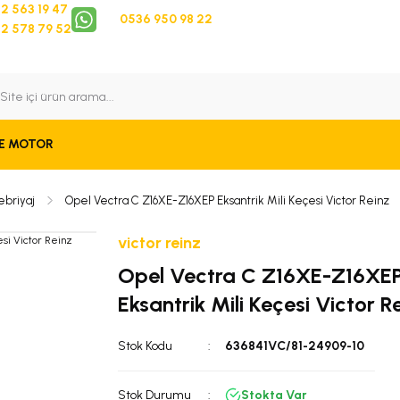
2 563 19 47
0536 950 98 22
2 578 79 52
 Takip
Bize Ulaşın
E MOTOR
ebriyaj
Opel Vectra C Z16XE-Z16XEP Eksantrik Mili Keçesi Victor Reinz
victor reinz
Opel Vectra C Z16XE-Z16XE
Eksantrik Mili Keçesi Victor R
Stok Kodu
636841VC/81-24909-10
Stok Durumu
Stokta Var