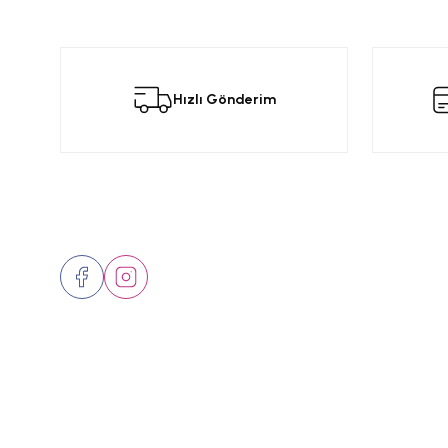
Bu ürünün fiyat bilgisi, resim, ürün açıklamalarında ve diğer konular
Görüş ve önerileriniz için teşekkür ederiz.
Bu
Hızlı Gönderim
Ürün resmi kalitesiz, bozuk veya görüntülenemiyor.
Ürün açıklamasında eksik bilgiler bulunuyor.
Ürün bilgilerinde hatalar bulunuyor.
Ürün fiyatı diğer sitelerden daha pahalı.
Bizi Takip Edin
Üyelik
Bu ürüne benzer farklı alternatifler olmalı.
Hakkımızd
İletişim
Markalar