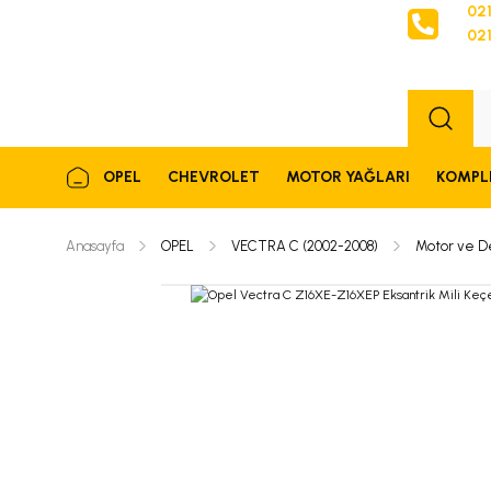
021
021
Sipariş
OPEL
CHEVROLET
MOTOR YAĞLARI
KOMPL
Anasayfa
OPEL
VECTRA C (2002-2008)
Motor ve D