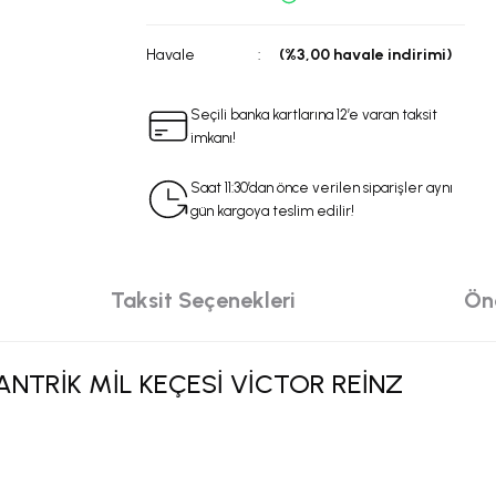
Havale
(%3,00 havale indirimi)
Seçili banka kartlarına 12’e varan taksit
imkanı!
Saat 11:30’dan önce verilen siparişler aynı
gün kargoya teslim edilir!
Taksit Seçenekleri
Öne
ANTRİK MİL KEÇESİ VİCTOR REİNZ