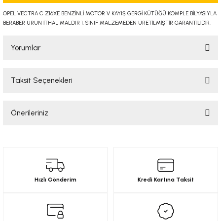
-2001)
OPEL VECTRA C Z16XE BENZİNLİ MOTOR V KAYIŞ GERGİ KÜTÜĞÜ KOMPLE BİLYASIYLA
BERABER ÜRÜN İTHAL MALDIR 1. SINIF MALZEMEDEN ÜRETİLMİŞTİR GARANTİLİDİR.
-2011)
Yorumlar
-)
Taksit Seçenekleri
009-2017)
Bu ürüne ilk yorumu siz yapın!
3-2010)
Önerileriniz
Yorum Yaz
Bu ürünün fiyat bilgisi, resim, ürün açıklamalarında ve diğer konularda
-)
yetersiz gördüğünüz noktaları öneri formunu kullanarak tarafımıza
iletebilirsiniz.
KA X
Görüş ve önerileriniz için teşekkür ederiz.
Hızlı Gönderim
Kredi Kartına Taksit
2-)
Ürün resmi kalitesiz, bozuk veya görüntülenemiyor.
Ürün açıklamasında eksik bilgiler bulunuyor.
9-1995)
Ürün bilgilerinde hatalar bulunuyor.