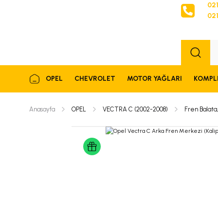
021
021
Sipariş
OPEL
CHEVROLET
MOTOR YAĞLARI
KOMPL
Anasayfa
OPEL
VECTRA C (2002-2008)
Fren Balat