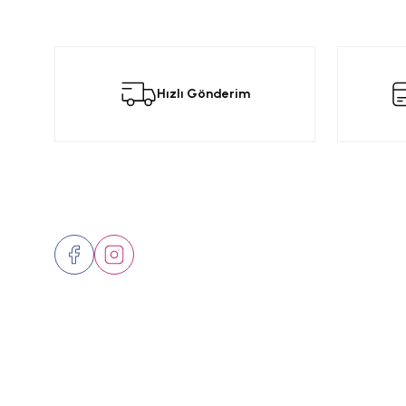
Bu ürünün fiyat bilgisi, resim, ürün açıklamalarında ve diğer konular
Görüş ve önerileriniz için teşekkür ederiz.
Bu
Hızlı Gönderim
Ürün resmi kalitesiz, bozuk veya görüntülenemiyor.
Ürün açıklamasında eksik bilgiler bulunuyor.
Ürün bilgilerinde hatalar bulunuyor.
Ürün fiyatı diğer sitelerden daha pahalı.
Bizi Takip Edin
Üyelik
Bu ürüne benzer farklı alternatifler olmalı.
Hakkımızd
İletişim
Markalar