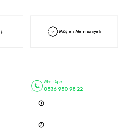
siniz.
iş
Müşteri Memnuniyeti
İletişim Numaraları
ça
WhatsApp
0536 950 98 22
k Parça
ek Parça
Telefon 1
0212 563 19 47
ça
edek Parça
Telefon 2
 Parça
0212 578 79 52