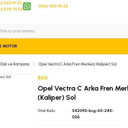
2 563 19 47
0536 950 98 22
2 578 79 52
 Takip
Bize Ulaşın
E MOTOR
a,Disk ve Kampana
Opel Vectra C Arka Fren Merkezi (Kaliper) Sol
BSG
Opel Vectra C Arka Fren Mer
(Kaliper) Sol
Stok Kodu
542093-bsg-65-245-
026