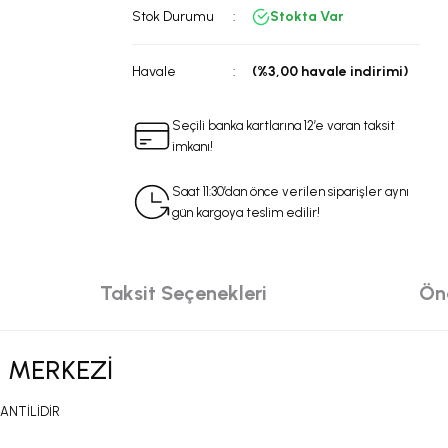
Stok Durumu
Stokta Var
Havale
(%3,00 havale indirimi)
Seçili banka kartlarına 12’e varan taksit
imkanı!
Saat 11:30’dan önce verilen siparişler aynı
gün kargoya teslim edilir!
Taksit Seçenekleri
Öne
 MERKEZİ
ANTİLİDİR