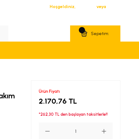
Hoşgeldiniz,
Giriş Yap
veya
Üye Ol
Teklif Al
Sepetim:
Ürün Fiyatı
akım
2.170,76 TL
*262,30 TL den başlayan taksitlerle!!