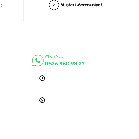
iş
Müşteri Memnuniyeti
İletişim Numaraları
ça
WhatsApp
0536 950 98 22
k Parça
ek Parça
Telefon 1
0212 563 19 47
ça
edek Parça
Telefon 2
 Parça
0212 578 79 52