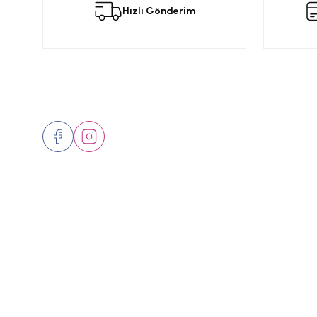
Hızlı Gönderim
Ürün resmi kalitesiz, bozuk veya görüntülenemiyor.
Ürün açıklamasında eksik bilgiler bulunuyor.
Ürün bilgilerinde hatalar bulunuyor.
Ürün fiyatı diğer sitelerden daha pahalı.
Bizi Takip Edin
Üyelik
Bu ürüne benzer farklı alternatifler olmalı.
Hakkımızd
İletişim
Markalar
© 2024 Tüm hakları saklıdır.