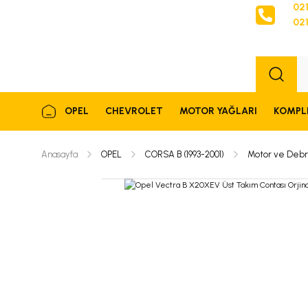
021
021
Sipariş
OPEL
CHEVROLET
MOTOR YAĞLARI
KOMPL
Anasayfa
OPEL
CORSA B (1993-2001)
Motor ve Debr