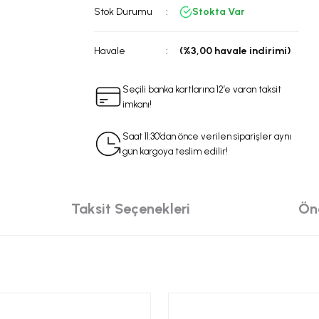
Stok Durumu
Stokta Var
Havale
(%3,00 havale indirimi)
Seçili banka kartlarına 12’e varan taksit
imkanı!
Saat 11:30’dan önce verilen siparişler aynı
gün kargoya teslim edilir!
Taksit Seçenekleri
Öne
da yetersiz gördüğünüz noktaları öneri formunu kullanarak tarafımıza iletebilir
 ürüne ilk yorumu siz yapın!