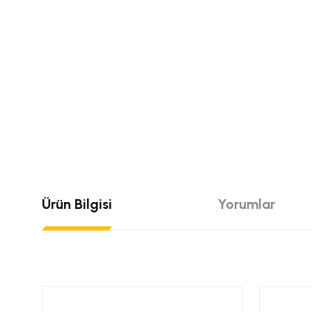
Ürün Bilgisi
Yorumlar
Bu ürünün fiyat bilgisi, resim, ürün açıklamalarında ve diğer konular
Görüş ve önerileriniz için teşekkür ederiz.
Bu