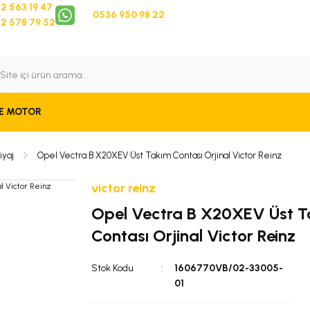
2 563 19 47
0536 950 98 22
2 578 79 52
 Takip
Bize Ulaşın
E MOTOR
iyaj
Opel Vectra B X20XEV Üst Takım Contası Orjinal Victor Reinz
victor reinz
Opel Vectra B X20XEV Üst T
Contası Orjinal Victor Reinz
Stok Kodu
1606770VB/02-33005-
01