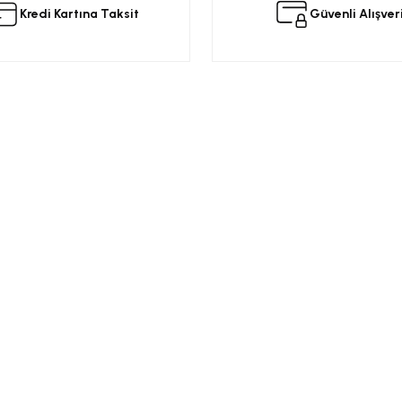
Kredi Kartına Taksit
Güvenli Alışver
Yorum Yaz
Kurumsal
Alışveriş
a
Üyelik Sözleşmesi
Opel Yedek Par
Gizlilik ve Güvenlik
Opel Astra Yede
Ürün İade
Opel Corsa Yed
Gönder
Mesafeli Satış Sözleşmesi
Online Opel Par
İptal, İade Koşulları
Opel Insignia Y
Banka Hesap Bilgileri
Chevrolet Yedek
Garanti Koşulları
Motor Yağları