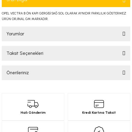
-2001)
OPEL VECTRA B ÖN KAPI GERGİSİ SAĞ SOL OLARAK AYNIDIR FARKLILIK GÖSTERMEZ
ÜRÜN ORJİNAL GM MARKADIR.
-2011)
Yorumlar
-)
009-2017)
Taksit Seçenekleri
Bu ürüne ilk yorumu siz yapın!
3-2010)
Önerileriniz
Yorum Yaz
-)
Bu ürünün fiyat bilgisi, resim, ürün açıklamalarında ve diğer konularda
yetersiz gördüğünüz noktaları öneri formunu kullanarak tarafımıza
KA X
iletebilirsiniz.
Görüş ve önerileriniz için teşekkür ederiz.
2-)
Hızlı Gönderim
Kredi Kartına Taksit
Ürün resmi kalitesiz, bozuk veya görüntülenemiyor.
Ürün açıklamasında eksik bilgiler bulunuyor.
9-1995)