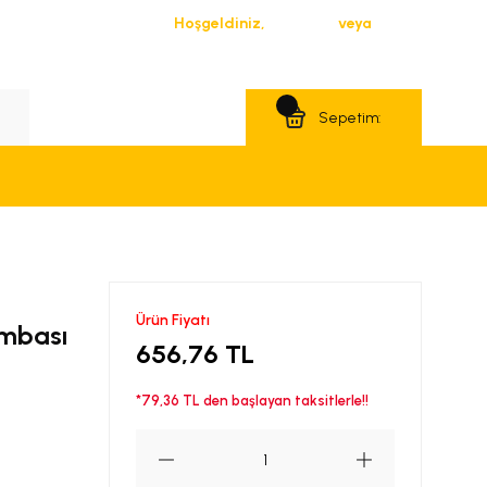
Hoşgeldiniz,
Giriş Yap
veya
Üye Ol
Teklif Al
Sepetim:
Ürün Fiyatı
ambası
656,76 TL
*79,36 TL den başlayan taksitlerle!!