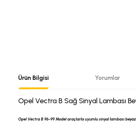
Ürün Bilgisi
Yorumlar
Opel Vectra B Sağ Sinyal Lambası Be
Opel Vectra B 96-99 Model araçlarla uyumlu sinyal lambası beyaz
Bu ürünün fiyat bilgisi, resim, ürün açıklamalarında ve diğer konular