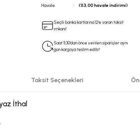
Havale
(%3,00 havale indirimi)
Seçili banka kartlarına 12’e varan taksit
imkanı!
Saat 11:30’dan önce verilen siparişler aynı
gün kargoya teslim edilir!
Taksit Seçenekleri
Öne
yaz İthal
.
da yetersiz gördüğünüz noktaları öneri formunu kullanarak tarafımıza iletebilir