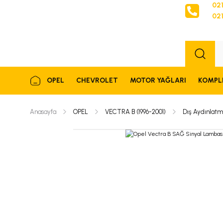
021
021
Sipariş
OPEL
CHEVROLET
MOTOR YAĞLARI
KOMPL
Anasayfa
OPEL
VECTRA B (1996-2001)
Dış Aydınlatm