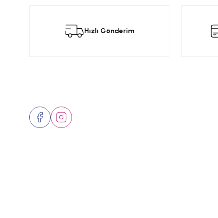
Görüş ve önerileriniz için teşekkür ederiz.
Bu
Hızlı Gönderim
Ürün resmi kalitesiz, bozuk veya görüntülenemiyor.
Ürün açıklamasında eksik bilgiler bulunuyor.
Ürün bilgilerinde hatalar bulunuyor.
Ürün fiyatı diğer sitelerden daha pahalı.
Bizi Takip Edin
Üyelik
Bu ürüne benzer farklı alternatifler olmalı.
Hakkımızd
İletişim
Markalar