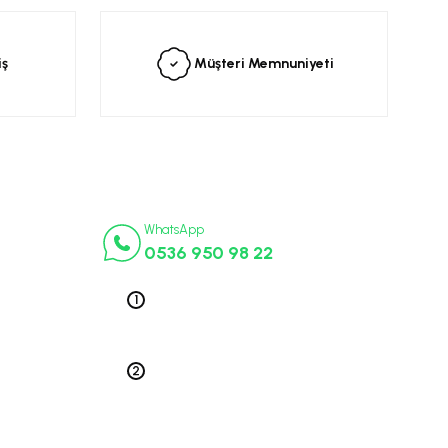
iş
Müşteri Memnuniyeti
İletişim Numaraları
ça
WhatsApp
0536 950 98 22
k Parça
ek Parça
Telefon 1
0212 563 19 47
ça
edek Parça
Telefon 2
 Parça
0212 578 79 52