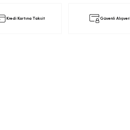
 ürüne ilk yorumu siz yapın!
Kredi Kartına Taksit
Güvenli Alışver
Yorum Yaz
Kurumsal
Alışveriş
a
Üyelik Sözleşmesi
Opel Yedek Par
Gizlilik ve Güvenlik
Opel Astra Yede
Ürün İade
Opel Corsa Yed
Gönder
Mesafeli Satış Sözleşmesi
Online Opel Par
İptal, İade Koşulları
Opel Insignia Y
Banka Hesap Bilgileri
Chevrolet Yedek
Garanti Koşulları
Motor Yağları