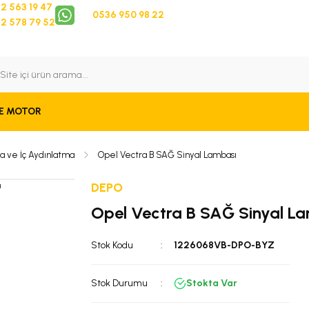
2 563 19 47
0536 950 98 22
2 578 79 52
 Takip
Bize Ulaşın
E MOTOR
a ve İç Aydınlatma
Opel Vectra B SAĞ Sinyal Lambası
DEPO
Opel Vectra B SAĞ Sinyal L
Stok Kodu
1226068VB-DPO-BYZ
Stok Durumu
Stokta Var