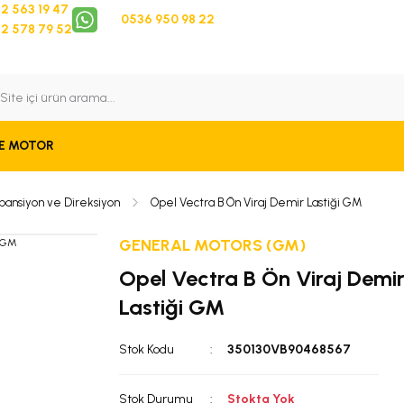
2 563 19 47
0536 950 98 22
2 578 79 52
 Takip
Bize Ulaşın
E MOTOR
pansiyon ve Direksiyon
Opel Vectra B Ön Viraj Demir Lastiği GM
GENERAL MOTORS (GM)
Opel Vectra B Ön Viraj Demi
Lastiği GM
Stok Kodu
350130VB90468567
Stok Durumu
Stokta Yok