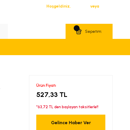
Hoşgeldiniz,
Giriş Yap
veya
Üye Ol
Teklif Al
Sepetim:
Ürün Fiyatı
r
527,33 TL
*63,72 TL den başlayan taksitlerle!!
Gelince Haber Ver