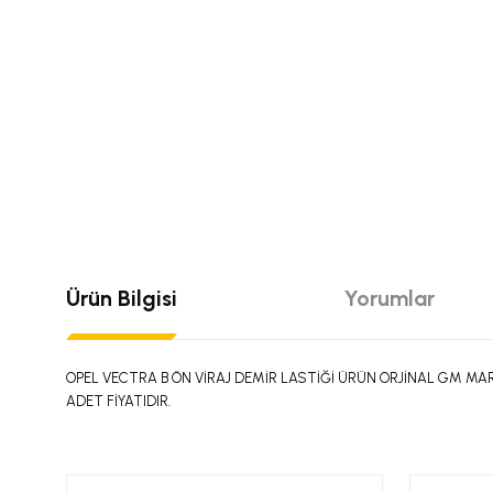
Ürün Bilgisi
Yorumlar
OPEL VECTRA B ÖN VİRAJ DEMİR LASTİĞİ ÜRÜN ORJİNAL GM MA
ADET FİYATIDIR.
Bu ürünün fiyat bilgisi, resim, ürün açıklamalarında ve diğer konular
Görüş ve önerileriniz için teşekkür ederiz.
Bu