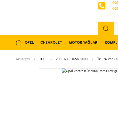
021
021
Sipariş
OPEL
CHEVROLET
MOTOR YAĞLARI
KOMPL
Anasayfa
OPEL
VECTRA B (1996-2001)
Ön Takım Süs