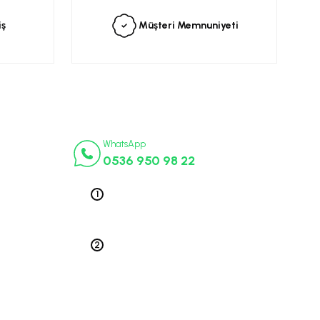
iş
Müşteri Memnuniyeti
İletişim Numaraları
ça
WhatsApp
0536 950 98 22
k Parça
ek Parça
Telefon 1
0212 563 19 47
ça
edek Parça
Telefon 2
 Parça
0212 578 79 52