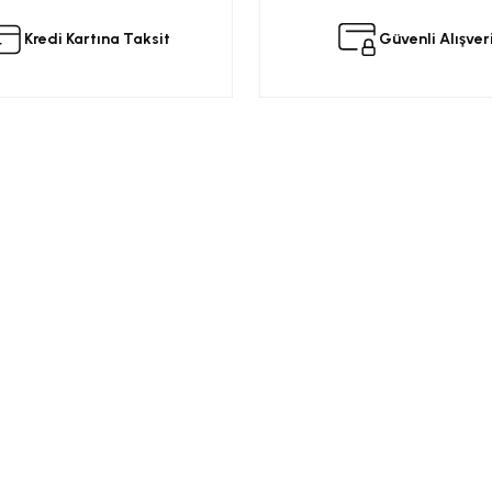
Kredi Kartına Taksit
Güvenli Alışver
Yorum Yaz
Kurumsal
Alışveriş
a
Üyelik Sözleşmesi
Opel Yedek Par
Gizlilik ve Güvenlik
Opel Astra Yede
Ürün İade
Opel Corsa Yed
Gönder
Mesafeli Satış Sözleşmesi
Online Opel Par
İptal, İade Koşulları
Opel Insignia Y
Banka Hesap Bilgileri
Chevrolet Yedek
Garanti Koşulları
Motor Yağları