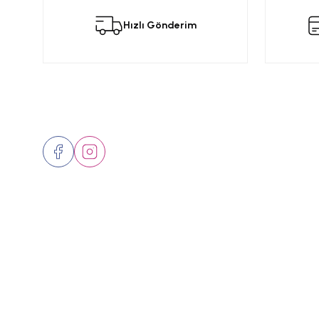
Hızlı Gönderim
Ürün resmi kalitesiz, bozuk veya görüntülenemiyor.
Ürün açıklamasında eksik bilgiler bulunuyor.
Ürün bilgilerinde hatalar bulunuyor.
Ürün fiyatı diğer sitelerden daha pahalı.
Bizi Takip Edin
Üyelik
Bu ürüne benzer farklı alternatifler olmalı.
Hakkımızd
İletişim
Markalar