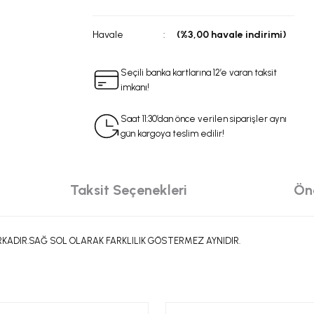
Havale
(%3,00 havale indirimi)
Seçili banka kartlarına 12’e varan taksit
imkanı!
Saat 11:30’dan önce verilen siparişler aynı
gün kargoya teslim edilir!
Taksit Seçenekleri
Öne
RKADIR.SAĞ SOL OLARAK FARKLILIK GÖSTERMEZ AYNIDIR.
da yetersiz gördüğünüz noktaları öneri formunu kullanarak tarafımıza iletebilir
 ürüne ilk yorumu siz yapın!