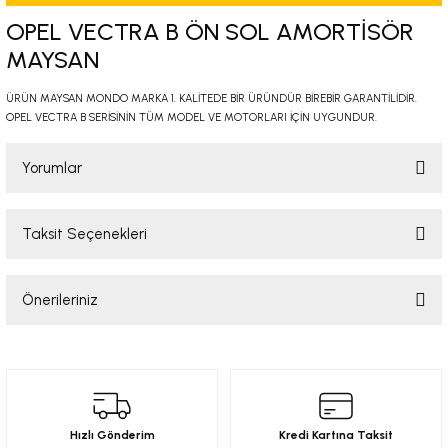
-2001)
OPEL VECTRA B ÖN SOL AMORTİSÖR
MAYSAN
-2011)
ÜRÜN MAYSAN MONDO MARKA 1. KALİTEDE BİR ÜRÜNDÜR BİREBİR GARANTİLİDİR.
OPEL VECTRA B SERİSİNİN TÜM MODEL VE MOTORLARI İÇİN UYGUNDUR.
-)
Yorumlar
009-2017)
3-2010)
Taksit Seçenekleri
Bu ürüne ilk yorumu siz yapın!
-)
Önerileriniz
Yorum Yaz
KA X
Bu ürünün fiyat bilgisi, resim, ürün açıklamalarında ve diğer konularda
yetersiz gördüğünüz noktaları öneri formunu kullanarak tarafımıza
2-)
iletebilirsiniz.
Görüş ve önerileriniz için teşekkür ederiz.
9-1995)
Hızlı Gönderim
Kredi Kartına Taksit