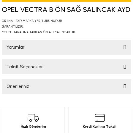
-2001)
OPEL VECTRA B ÖN SAĞ SALINCAK AYD
-2011)
ORJİNAL AYD MARKA YERLİ ÜRÜNÜDÜR.
GARANTİLİDİR.
YOLCU TARAFINA TAKILAN ÖN ALT SALINCAKTIR.
-)
Yorumlar
009-2017)
Taksit Seçenekleri
3-2010)
Bu ürüne ilk yorumu siz yapın!
-)
Önerileriniz
Yorum Yaz
KA X
Bu ürünün fiyat bilgisi, resim, ürün açıklamalarında ve diğer konularda
yetersiz gördüğünüz noktaları öneri formunu kullanarak tarafımıza
iletebilirsiniz.
2-)
Görüş ve önerileriniz için teşekkür ederiz.
Hızlı Gönderim
Kredi Kartına Taksit
9-1995)
Ürün resmi kalitesiz, bozuk veya görüntülenemiyor.