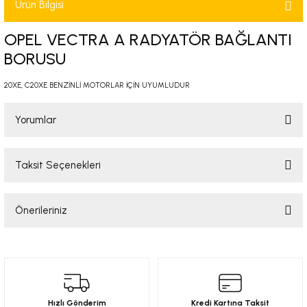
Ürün Bilgisi
-2001)
OPEL VECTRA A RADYATÖR BAĞLANTI
-2011)
BORUSU
-)
20XE, C20XE BENZİNLİ MOTORLAR İÇİN UYUMLUDUR
009-2017)
Yorumlar
3-2010)
Taksit Seçenekleri
Bu ürüne ilk yorumu siz yapın!
-)
Önerileriniz
Yorum Yaz
KA X
Bu ürünün fiyat bilgisi, resim, ürün açıklamalarında ve diğer konularda
yetersiz gördüğünüz noktaları öneri formunu kullanarak tarafımıza
2-)
iletebilirsiniz.
Görüş ve önerileriniz için teşekkür ederiz.
9-1995)
Hızlı Gönderim
Kredi Kartına Taksit