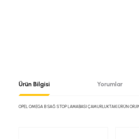
Ürün Bilgisi
Yorumlar
OPEL OMEGA B SAĞ STOP LAMABASI ÇAMURLUKTAKİ.ÜRÜN ORJİN
Bu ürünün fiyat bilgisi, resim, ürün açıklamalarında ve diğer konular
Görüş ve önerileriniz için teşekkür ederiz.
Bu