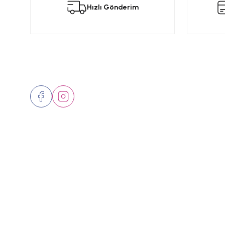
Hızlı Gönderim
Ürün resmi kalitesiz, bozuk veya görüntülenemiyor.
Ürün açıklamasında eksik bilgiler bulunuyor.
Ürün bilgilerinde hatalar bulunuyor.
Ürün fiyatı diğer sitelerden daha pahalı.
Bizi Takip Edin
Üyelik
Bu ürüne benzer farklı alternatifler olmalı.
Hakkımızd
İletişim
Markalar
© 2024 Tüm hakları saklıdır.