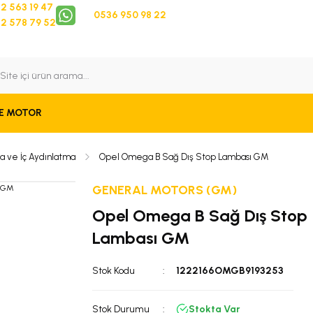
2 563 19 47
0536 950 98 22
2 578 79 52
 Takip
Bize Ulaşın
E MOTOR
a ve İç Aydınlatma
Opel Omega B Sağ Dış Stop Lambası GM
GENERAL MOTORS (GM)
Opel Omega B Sağ Dış Stop
Lambası GM
Stok Kodu
1222166OMGB9193253
Stok Durumu
Stokta Var