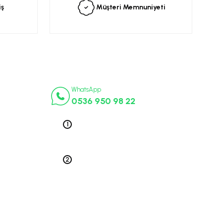
iş
Müşteri Memnuniyeti
İletişim Numaraları
ça
WhatsApp
0536 950 98 22
k Parça
ek Parça
Telefon 1
0212 563 19 47
ça
edek Parça
Telefon 2
 Parça
0212 578 79 52