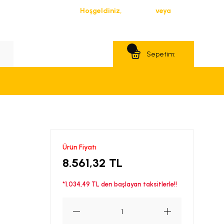
Hoşgeldiniz,
Giriş Yap
veya
Üye Ol
Teklif Al
Sepetim:
Ürün Fiyatı
8.561,32 TL
*1.034,49 TL den başlayan taksitlerle!!