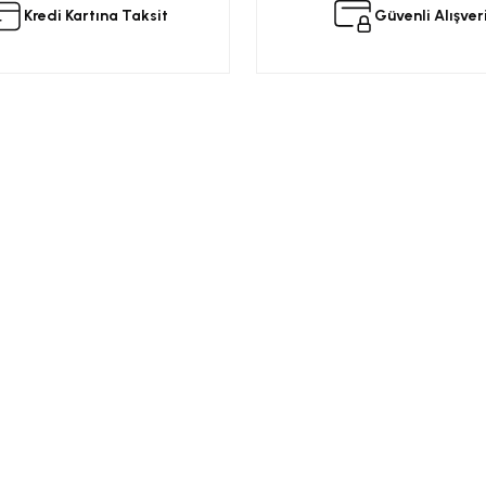
Kredi Kartına Taksit
Güvenli Alışver
Yorum Yaz
Kurumsal
Alışveriş
a
Üyelik Sözleşmesi
Opel Yedek Par
Gizlilik ve Güvenlik
Opel Astra Yede
Ürün İade
Opel Corsa Yed
Gönder
Mesafeli Satış Sözleşmesi
Online Opel Par
İptal, İade Koşulları
Opel Insignia Y
Banka Hesap Bilgileri
Chevrolet Yedek
Garanti Koşulları
Motor Yağları