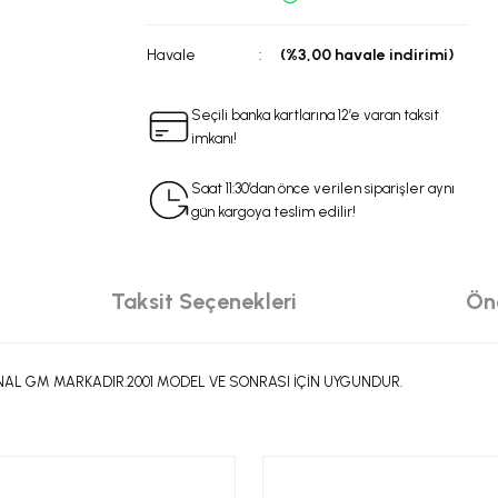
Havale
(%3,00 havale indirimi)
Seçili banka kartlarına 12’e varan taksit
imkanı!
Saat 11:30’dan önce verilen siparişler aynı
gün kargoya teslim edilir!
Taksit Seçenekleri
Öne
AL GM MARKADIR.2001 MODEL VE SONRASI İÇİN UYGUNDUR.
da yetersiz gördüğünüz noktaları öneri formunu kullanarak tarafımıza iletebilir
 ürüne ilk yorumu siz yapın!