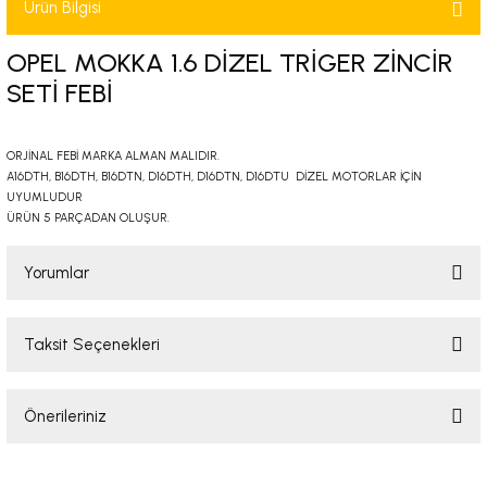
Ürün Bilgisi
-2001)
OPEL MOKKA 1.6 DİZEL TRİGER ZİNCİR
-2011)
SETİ FEBİ
-)
ORJİNAL FEBİ MARKA ALMAN MALIDIR.
A16DTH, B16DTH, B16DTN, D16DTH, D16DTN, D16DTU DİZEL MOTORLAR İÇİN
009-2017)
UYUMLUDUR
ÜRÜN 5 PARÇADAN OLUŞUR.
3-2010)
Yorumlar
-)
Taksit Seçenekleri
KA X
Bu ürüne ilk yorumu siz yapın!
2-)
Önerileriniz
Yorum Yaz
Bu ürünün fiyat bilgisi, resim, ürün açıklamalarında ve diğer konularda
9-1995)