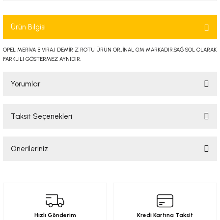
-2001)
Ürün Bilgisi
-2011)
OPEL MERİVA B VİRAJ DEMİR Z ROTU ÜRÜN ORJİNAL GM MARKADIR.SAĞ SOL OLARAK
-)
FARKLILI GÖSTERMEZ AYNIDIR.
Yorumlar
009-2017)
3-2010)
Taksit Seçenekleri
Bu ürüne ilk yorumu siz yapın!
-)
Önerileriniz
Yorum Yaz
KA X
Bu ürünün fiyat bilgisi, resim, ürün açıklamalarında ve diğer konularda
yetersiz gördüğünüz noktaları öneri formunu kullanarak tarafımıza
2-)
iletebilirsiniz.
Görüş ve önerileriniz için teşekkür ederiz.
9-1995)
Hızlı Gönderim
Kredi Kartına Taksit