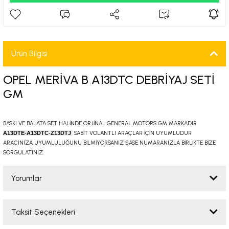
-2001)
-2011)
Ürün Bilgisi
-)
OPEL MERİVA B A13DTC DEBRİYAJ SETİ
009-2017)
GM
3-2010)
BASKI VE BALATA SET HALİNDE ORJİNAL GENERAL MOTORS GM MARKADIR
A13DTE-A13DTC-Z13DTJ
SABİT VOLANTLI ARAÇLAR İÇİN UYUMLUDUR
-)
ARACINIZA UYUMLULUĞUNU BİLMİYORSANIZ ŞASE NUMARANIZLA BİRLİKTE BİZE
SORGULATINIZ.
KA X
Yorumlar
2-)
Taksit Seçenekleri
Bu ürüne ilk yorumu siz yapın!
9-1995)