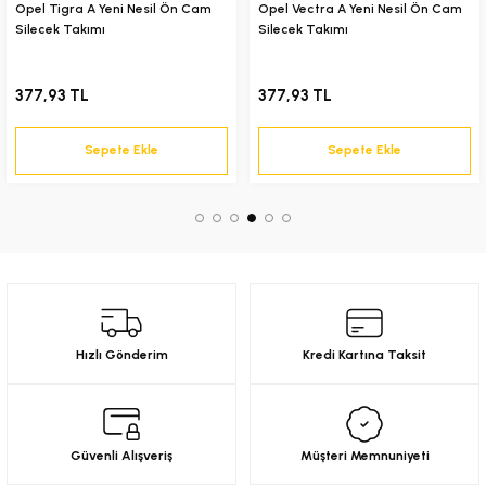
Opel Tigra A Yeni Nesil Ön Cam
Opel Vectra A Yeni Nesil Ön Cam
Ürün fiyatı diğer sitelerden daha pahalı.
Silecek Takımı
Silecek Takımı
6-2001)
Bu ürüne benzer farklı alternatifler olmalı.
377,93 TL
377,93 TL
02-2008)
Sepete Ekle
Sepete Ekle
8-2004)
Gönder
5-)
2-)
-1993)
Hızlı Gönderim
Kredi Kartına Taksit
-2003)
3-)
Güvenli Alışveriş
Müşteri Memnuniyeti