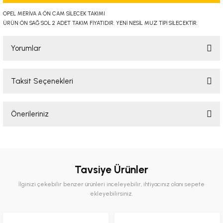
-2001)
OPEL MERİVA A ÖN CAM SİLECEK TAKIMI
ÜRÜN ÖN SAĞ SOL 2 ADET TAKIM FİYATIDIR. YENİ NESİL MUZ TİPİ SİLECEKTİR.
-2011)
Yorumlar
-)
Taksit Seçenekleri
009-2017)
Bu ürüne ilk yorumu siz yapın!
3-2010)
Önerileriniz
Yorum Yaz
Bu ürünün fiyat bilgisi, resim, ürün açıklamalarında ve diğer konularda
-)
yetersiz gördüğünüz noktaları öneri formunu kullanarak tarafımıza
iletebilirsiniz.
KA X
Görüş ve önerileriniz için teşekkür ederiz.
Tavsiye Ürünler
İlginizi çekebilir benzer ürünleri inceleyebilir, ihtiyacınız olanı sepete
2-)
Ürün resmi kalitesiz, bozuk veya görüntülenemiyor.
ekleyebilirsiniz.
Ürün açıklamasında eksik bilgiler bulunuyor.
9-1995)
Ürün bilgilerinde hatalar bulunuyor.