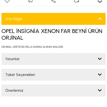
-2001)
-2011)
Ürün Bilgisi
-)
OPEL İNSİGNİA XENON FAR BEYNİ ÜRÜN
ORJİNAL
009-2017)
ORJİNAL ÜRETİCİSİ HELLA MARKA ALMAN MALIDIR.
3-2010)
Yorumlar
-)
Taksit Seçenekleri
Bu ürüne ilk yorumu siz yapın!
KA X
Önerileriniz
2-)
Yorum Yaz
Bu ürünün fiyat bilgisi, resim, ürün açıklamalarında ve diğer konularda
9-1995)
yetersiz gördüğünüz noktaları öneri formunu kullanarak tarafımıza