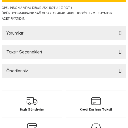
-2001)
OPEL İNSİGNİA VİRAJ DEMİR ASKI ROTU ( Z ROT )
ÜRÜN AYD MARKADIR. SAĞ VE SOL OLARAK FARKLILIK GÖSTERMEZ AYNIDIR.
ADET FİYATIDIR.
-2011)
Yorumlar
-)
009-2017)
Taksit Seçenekleri
Bu ürüne ilk yorumu siz yapın!
3-2010)
Önerileriniz
Yorum Yaz
-)
Bu ürünün fiyat bilgisi, resim, ürün açıklamalarında ve diğer konularda
yetersiz gördüğünüz noktaları öneri formunu kullanarak tarafımıza
KA X
iletebilirsiniz.
Görüş ve önerileriniz için teşekkür ederiz.
2-)
Hızlı Gönderim
Kredi Kartına Taksit
Ürün resmi kalitesiz, bozuk veya görüntülenemiyor.
Ürün açıklamasında eksik bilgiler bulunuyor.
9-1995)