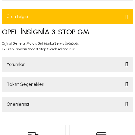
-2001)
Ürün Bilgisi
-2011)
OPEL İNSİGNİA 3. STOP GM
-)
Orjinal General Motors GM Marka Servis Ürünüdür.
Ek Fren Lambası Yada 3. Stop Olarak Adlandırılır.
009-2017)
Yorumlar
3-2010)
-)
Taksit Seçenekleri
Bu ürüne ilk yorumu siz yapın!
KA X
Önerileriniz
Yorum Yaz
2-)
Bu ürünün fiyat bilgisi, resim, ürün açıklamalarında ve diğer konularda
yetersiz gördüğünüz noktaları öneri formunu kullanarak tarafımıza
iletebilirsiniz.
9-1995)