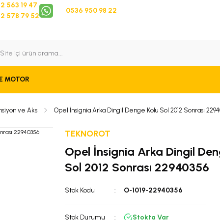
2 563 19 47
0536 950 98 22
2 578 79 52
 Takip
Bize Ulaşın
E MOTOR
nsiyon ve Aks
Opel İnsignia Arka Dingil Denge Kolu Sol 2012 Sonrası 229
TEKNOROT
Opel İnsignia Arka Dingil Den
Sol 2012 Sonrası 22940356
Stok Kodu
O-1019-22940356
Stok Durumu
Stokta Var