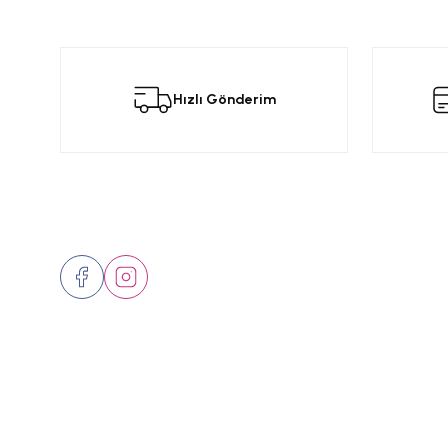
Bu ürünün fiyat bilgisi, resim, ürün açıklamalarında ve diğer konular
Görüş ve önerileriniz için teşekkür ederiz.
Bu
Hızlı Gönderim
Ürün resmi kalitesiz, bozuk veya görüntülenemiyor.
Ürün açıklamasında eksik bilgiler bulunuyor.
Ürün bilgilerinde hatalar bulunuyor.
Ürün fiyatı diğer sitelerden daha pahalı.
Bizi Takip Edin
Üyelik
Bu ürüne benzer farklı alternatifler olmalı.
Hakkımızd
İletişim
Markalar