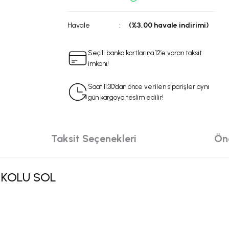
Havale
(%3,00 havale indirimi)
Seçili banka kartlarına 12’e varan taksit
imkanı!
Saat 11:30’dan önce verilen siparişler aynı
gün kargoya teslim edilir!
Taksit Seçenekleri
Öne
 KOLU SOL