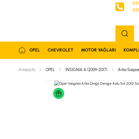
021
021
Sipariş
OPEL
CHEVROLET
MOTOR YAĞLARI
KOMPL
Anasayfa
OPEL
İNSİGNİA A (2009-2017)
Arka Süspa