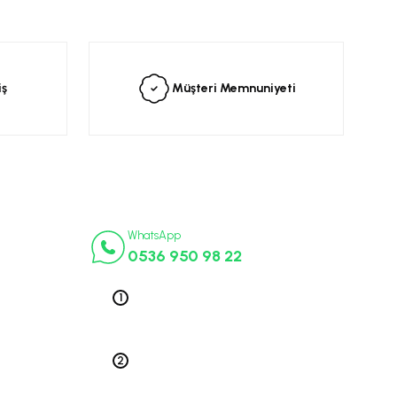
siniz.
iş
Müşteri Memnuniyeti
İletişim Numaraları
ça
WhatsApp
0536 950 98 22
k Parça
ek Parça
Telefon 1
0212 563 19 47
ça
edek Parça
Telefon 2
 Parça
0212 578 79 52