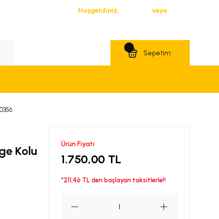
Hoşgeldiniz,
Giriş Yap
veya
Üye Ol
Teklif Al
Sepetim:
40356
Ürün Fiyatı
ge Kolu
1.750,00 TL
*211,46 TL den başlayan taksitlerle!!