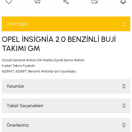
-2001)
-2011)
Ürün Bilgisi
-)
OPEL İNSİGNİA 2.0 BENZİNLİ BUJİ
TAKIMI GM
009-2017)
Orjinal General Motors GM Marka Orjinal Servis Malıdır
4 adet Takım Fiyatıdır.
3-2010)
A20NHT, A20NFT Benzinli Motorlar İçin Uyumludur.
-)
Yorumlar
KA X
Taksit Seçenekleri
Bu ürüne ilk yorumu siz yapın!
2-)
Önerileriniz
Yorum Yaz
9-1995)