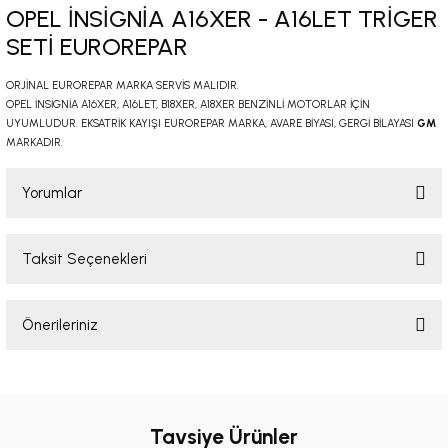
OPEL İNSİGNİA A16XER - A16LET TRİGER
-2001)
SETİ EUROREPAR
-2011)
ORJİNAL EUROREPAR MARKA SERVİS MALIDIR.
OPEL İNSİGNİA A16XER, A16LET, B18XER, A18XER BENZİNLİ MOTORLAR İÇİN
-)
UYUMLUDUR. EKSATRİK KAYIŞI EUROREPAR MARKA, AVARE BİYASI, GERGİ BİLAYASI
GM
MARKADIR.
009-2017)
Yorumlar
3-2010)
Taksit Seçenekleri
Bu ürüne ilk yorumu siz yapın!
-)
Önerileriniz
KA X
Yorum Yaz
Bu ürünün fiyat bilgisi, resim, ürün açıklamalarında ve diğer konularda
2-)
yetersiz gördüğünüz noktaları öneri formunu kullanarak tarafımıza
iletebilirsiniz.
Görüş ve önerileriniz için teşekkür ederiz.
Tavsiye Ürünler
9-1995)