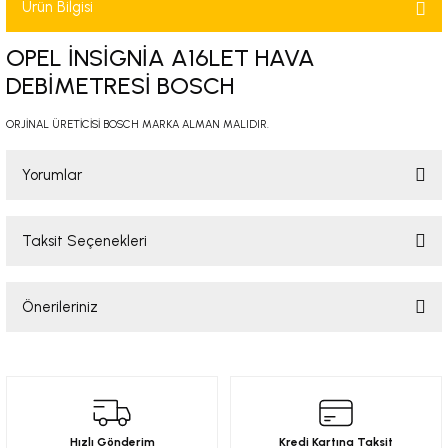
Ürün Bilgisi
-2001)
OPEL İNSİGNİA A16LET HAVA
-2011)
DEBİMETRESİ BOSCH
-)
ORJİNAL ÜRETİCİSİ BOSCH MARKA ALMAN MALIDIR.
009-2017)
Yorumlar
3-2010)
Taksit Seçenekleri
Bu ürüne ilk yorumu siz yapın!
-)
Önerileriniz
Yorum Yaz
KA X
Bu ürünün fiyat bilgisi, resim, ürün açıklamalarında ve diğer konularda
yetersiz gördüğünüz noktaları öneri formunu kullanarak tarafımıza
2-)
iletebilirsiniz.
Görüş ve önerileriniz için teşekkür ederiz.
9-1995)
Hızlı Gönderim
Kredi Kartına Taksit