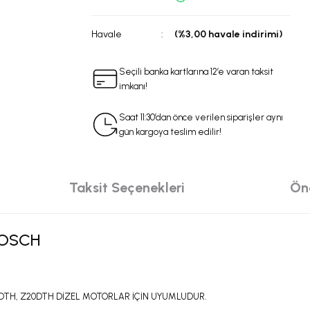
Havale
(%3,00 havale indirimi)
Seçili banka kartlarına 12’e varan taksit
imkanı!
Saat 11:30’dan önce verilen siparişler aynı
gün kargoya teslim edilir!
Taksit Seçenekleri
Öne
BOSCH
20DTH, Z20DTH DİZEL MOTORLAR İÇİN UYUMLUDUR.