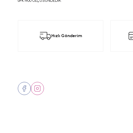
6PK 1900 ÖLÇÜSÜNDEDİR.
Bu ürünün fiyat bilgisi, resim, ürün açıklamalarında ve diğer konular
Görüş ve önerileriniz için teşekkür ederiz.
Bu
Hızlı Gönderim
Ürün resmi kalitesiz, bozuk veya görüntülenemiyor.
Ürün açıklamasında eksik bilgiler bulunuyor.
Ürün bilgilerinde hatalar bulunuyor.
Ürün fiyatı diğer sitelerden daha pahalı.
Bizi Takip Edin
Üyelik
Bu ürüne benzer farklı alternatifler olmalı.
Hakkımızd
İletişim
Markalar