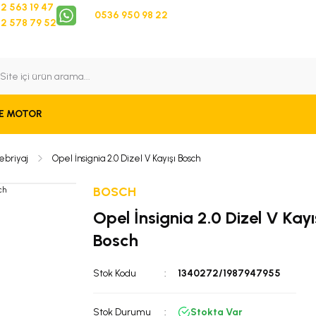
2 563 19 47
0536 950 98 22
2 578 79 52
 Takip
Bize Ulaşın
E MOTOR
ebriyaj
Opel İnsignia 2.0 Dizel V Kayışı Bosch
BOSCH
Opel İnsignia 2.0 Dizel V Kayı
Bosch
Stok Kodu
1340272/1987947955
Stok Durumu
Stokta Var