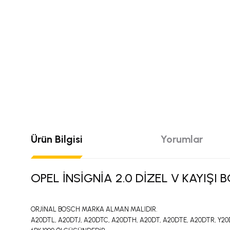
Ürün Bilgisi
Yorumlar
OPEL İNSİGNİA 2.0 DİZEL V KAYIŞI 
ORJİNAL BOSCH MARKA ALMAN MALIDIR.
A20DTL, A20DTJ, A20DTC, A20DTH, A20DT, A20DTE, A20DTR, Y