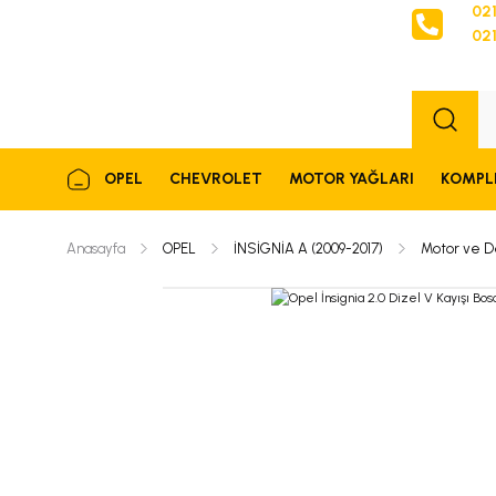
021
021
Sipariş
OPEL
CHEVROLET
MOTOR YAĞLARI
KOMPL
Anasayfa
OPEL
İNSİGNİA A (2009-2017)
Motor ve D