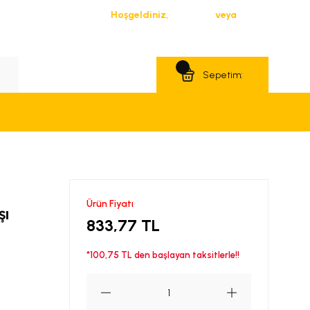
Hoşgeldiniz,
Giriş Yap
veya
Üye Ol
Teklif Al
Sepetim:
Ürün Fiyatı
şı
833,77 TL
*100,75 TL den başlayan taksitlerle!!