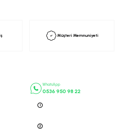
siniz.
iş
Müşteri Memnuniyeti
İletişim Numaraları
ça
WhatsApp
0536 950 98 22
k Parça
ek Parça
Telefon 1
0212 563 19 47
ça
edek Parça
Telefon 2
 Parça