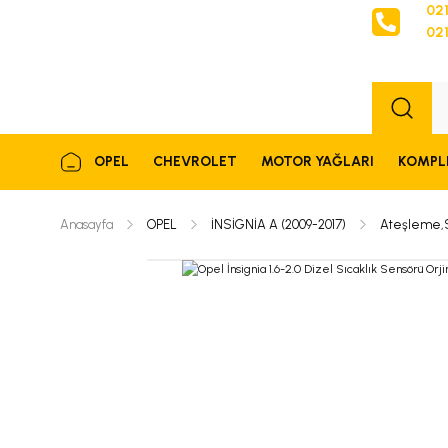
021
021
Sipariş
OPEL
CHEVROLET
MOTOR YAĞLARI
KOMPL
Anasayfa
OPEL
İNSİGNİA A (2009-2017)
Ateşleme,Se