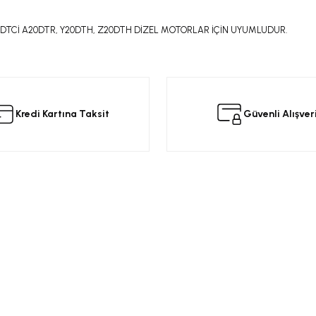
A20DTCİ A20DTR, Y20DTH, Z20DTH DİZEL MOTORLAR İÇİN UYUMLUDUR.
da yetersiz gördüğünüz noktaları öneri formunu kullanarak tarafımıza iletebilir
 ürüne ilk yorumu siz yapın!
Kredi Kartına Taksit
Güvenli Alışver
Yorum Yaz
Kurumsal
Alışveriş
a
Üyelik Sözleşmesi
Opel Yedek Par
Gizlilik ve Güvenlik
Opel Astra Yede
Ürün İade
Opel Corsa Yed
Gönder
Mesafeli Satış Sözleşmesi
Online Opel Par