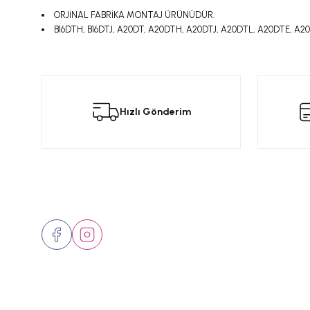
ORJİNAL FABRİKA MONTAJ ÜRÜNÜDÜR.
B16DTH, B16DTJ, A20DT, A20DTH, A20DTJ, A20DTL, A20DTE, 
Bu ürünün fiyat bilgisi, resim, ürün açıklamalarında ve diğer konular
Görüş ve önerileriniz için teşekkür ederiz.
Bu
Hızlı Gönderim
Ürün resmi kalitesiz, bozuk veya görüntülenemiyor.
Ürün açıklamasında eksik bilgiler bulunuyor.
Ürün bilgilerinde hatalar bulunuyor.
Ürün fiyatı diğer sitelerden daha pahalı.
Bizi Takip Edin
Üyelik
Bu ürüne benzer farklı alternatifler olmalı.
Hakkımızd
İletişim
Markalar