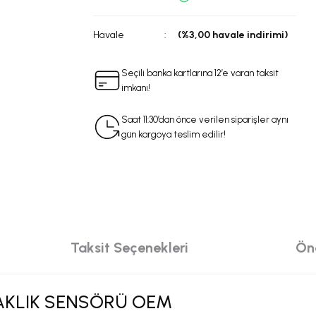
Havale
(%3,00 havale indirimi)
Seçili banka kartlarına 12’e varan taksit
imkanı!
Saat 11:30’dan önce verilen siparişler aynı
gün kargoya teslim edilir!
Taksit Seçenekleri
Öne
ICAKLIK SENSÖRÜ OEM