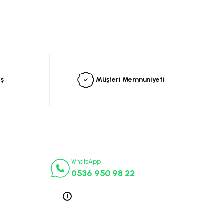
siniz.
iş
Müşteri Memnuniyeti
İletişim Numaraları
ça
WhatsApp
0536 950 98 22
k Parça
ek Parça
Telefon 1
0212 563 19 47
ça