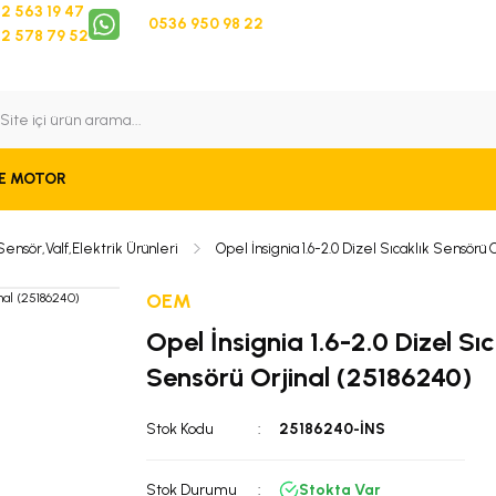
2 563 19 47
0536 950 98 22
2 578 79 52
 Takip
Bize Ulaşın
E MOTOR
nsör,Valf,Elektrik Ürünleri
Opel İnsignia 1.6-2.0 Dizel Sıcaklık Sensörü O
OEM
Opel İnsignia 1.6-2.0 Dizel Sıc
Sensörü Orjinal (25186240)
Stok Kodu
25186240-İNS
Stok Durumu
Stokta Var