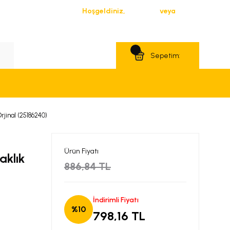
Hoşgeldiniz,
Giriş Yap
veya
Üye Ol
Teklif Al
Sepetim:
rjinal (25186240)
Ürün Fiyatı
aklık
886,84 TL
İndirimli Fiyatı
%10
798,16 TL