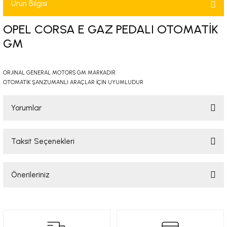
Ürün Bilgisi
-2001)
OPEL CORSA E GAZ PEDALI OTOMATİK
-2011)
GM
-)
ORJİNAL GENERAL MOTORS GM MARKADIR.
OTOMATİK ŞANZUMANLI ARAÇLAR İÇİN UYUMLUDUR
009-2017)
Yorumlar
3-2010)
-)
Taksit Seçenekleri
Bu ürüne ilk yorumu siz yapın!
KA X
Önerileriniz
Yorum Yaz
2-)
Bu ürünün fiyat bilgisi, resim, ürün açıklamalarında ve diğer konularda
yetersiz gördüğünüz noktaları öneri formunu kullanarak tarafımıza
iletebilirsiniz.
9-1995)