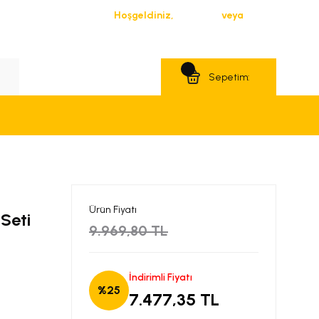
Hoşgeldiniz,
Giriş Yap
veya
Üye Ol
Teklif Al
Sepetim:
Ürün Fiyatı
 Seti
9.969,80 TL
İndirimli Fiyatı
%25
7.477,35 TL