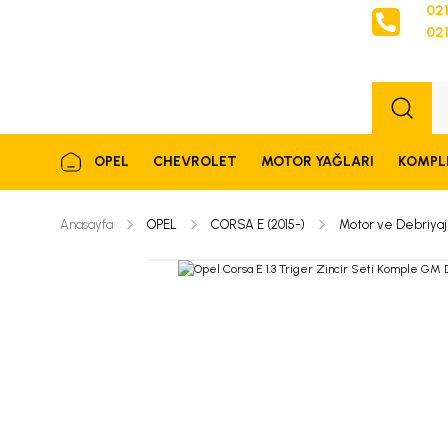
021
021
Sipariş
OPEL
CHEVROLET
MOTOR YAĞLARI
KOMPL
Anasayfa
OPEL
CORSA E (2015-)
Motor ve Debriyaj