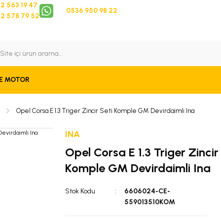
2 563 19 47
0536 950 98 22
2 578 79 52
 Takip
Bize Ulaşın
E MOTOR
Opel Corsa E 1.3 Triger Zincir Seti Komple GM Devirdaimli Ina
INA
Opel Corsa E 1.3 Triger Zincir
Komple GM Devirdaimli Ina
Stok Kodu
6606024-CE-
559013510KOM