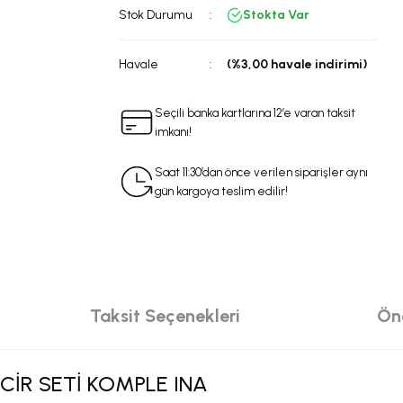
Stok Durumu
Stokta Var
Havale
(%3,00 havale indirimi)
Seçili banka kartlarına 12’e varan taksit
imkanı!
Saat 11:30’dan önce verilen siparişler aynı
gün kargoya teslim edilir!
Taksit Seçenekleri
Öne
NCİR SETİ KOMPLE INA