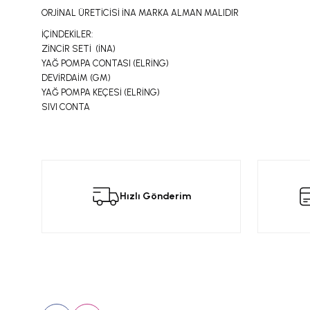
ORJİNAL ÜRETİCİSİ İNA MARKA ALMAN MALIDIR
İÇİNDEKİLER:
ZİNCİR SETİ (İNA)
YAĞ POMPA CONTASI (ELRİNG)
DEVİRDAİM (GM)
YAĞ POMPA KEÇESİ (ELRİNG)
SIVI CONTA
Bu ürünün fiyat bilgisi, resim, ürün açıklamalarında ve diğer konular
Görüş ve önerileriniz için teşekkür ederiz.
Bu
Hızlı Gönderim
Ürün resmi kalitesiz, bozuk veya görüntülenemiyor.
Ürün açıklamasında eksik bilgiler bulunuyor.
Ürün bilgilerinde hatalar bulunuyor.
Ürün fiyatı diğer sitelerden daha pahalı.
Bizi Takip Edin
Üyelik
Bu ürüne benzer farklı alternatifler olmalı.