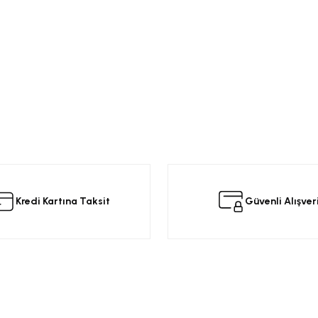
da yetersiz gördüğünüz noktaları öneri formunu kullanarak tarafımıza iletebilir
 ürüne ilk yorumu siz yapın!
Kredi Kartına Taksit
Güvenli Alışver
Yorum Yaz
Kurumsal
Alışveriş