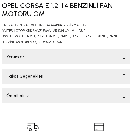
OPEL CORSA E 1.2-1.4 BENZİNLİ FAN
-2001)
MOTORU GM
-2011)
ORJİNAL GENERAL MOTORS GM MARKA SERVİS MALIDIR.
6 VİTESLİ OTOMATİK ŞANZUMANLAR İÇİN UYUMLUDUR.
-)
B12XEL, D12XEL, B14XEJ, D14XEJ, B14XEL, D14XEL, B14NEH, D14NEH, B14NEJ, D14NEJ
BENZİNLİ MOTORLAR İÇİN UYUMLUDUR.
009-2017)
Yorumlar
3-2010)
Taksit Seçenekleri
Bu ürüne ilk yorumu siz yapın!
-)
Önerileriniz
KA X
Yorum Yaz
Bu ürünün fiyat bilgisi, resim, ürün açıklamalarında ve diğer konularda
2-)
yetersiz gördüğünüz noktaları öneri formunu kullanarak tarafımıza
iletebilirsiniz.
Görüş ve önerileriniz için teşekkür ederiz.
9-1995)