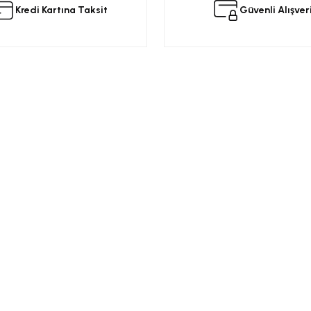
Kredi Kartına Taksit
Güvenli Alışver
Yorum Yaz
Kurumsal
Alışveriş
a
Üyelik Sözleşmesi
Opel Yedek Par
Gizlilik ve Güvenlik
Opel Astra Yede
Ürün İade
Opel Corsa Yed
Gönder
Mesafeli Satış Sözleşmesi
Online Opel Par
İptal, İade Koşulları
Opel Insignia Y
Banka Hesap Bilgileri
Chevrolet Yedek
Garanti Koşulları
Motor Yağları