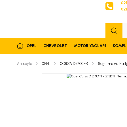
021
021
Sipariş
OPEL
CHEVROLET
MOTOR YAĞLARI
KOMPL
Anasayfa
OPEL
CORSA D (2007-)
Soğutma ve Rady