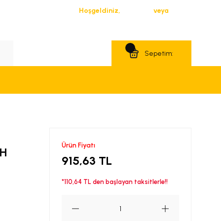
Hoşgeldiniz,
Giriş Yap
veya
Üye Ol
Teklif Al
Sepetim:
Ürün Fiyatı
TH
915,63 TL
*110,64 TL den başlayan taksitlerle!!