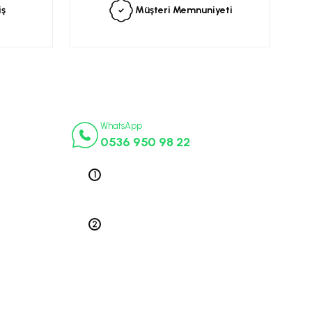
iş
Müşteri Memnuniyeti
İletişim Numaraları
ça
WhatsApp
0536 950 98 22
k Parça
ek Parça
Telefon 1
0212 563 19 47
ça
edek Parça
Telefon 2
 Parça
0212 578 79 52