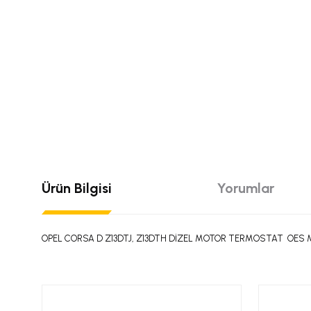
Ürün Bilgisi
Yorumlar
OPEL CORSA D Z13DTJ, Z13DTH DİZEL MOTOR TERMOSTAT OES M
Bu ürünün fiyat bilgisi, resim, ürün açıklamalarında ve diğer konular
Görüş ve önerileriniz için teşekkür ederiz.
Bu