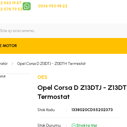
2 563 19 47
0536 950 98 22
2 578 79 52
 Takip
Bize Ulaşın
E MOTOR
atör
Opel Corsa D Z13DTJ - Z13DTH Termostat
OES
Opel Corsa D Z13DTJ - Z13D
Termostat
Stok Kodu
1338020CD55202373
Stok Durumu
Stokta Var