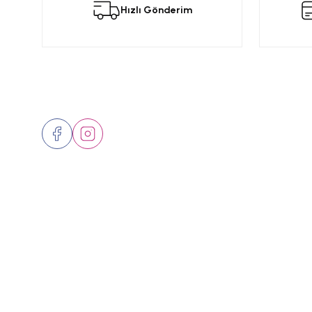
Hızlı Gönderim
Ürün resmi kalitesiz, bozuk veya görüntülenemiyor.
Ürün açıklamasında eksik bilgiler bulunuyor.
Ürün bilgilerinde hatalar bulunuyor.
Ürün fiyatı diğer sitelerden daha pahalı.
Bizi Takip Edin
Üyelik
Bu ürüne benzer farklı alternatifler olmalı.
Hakkımızd
İletişim
Markalar
© 2024 Tüm hakları saklıdır.