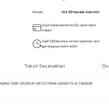
Havale
(%3,00 havale indirimi)
Seçili banka kartlarına 12’e varan taksit
imkanı!
Saat 11:30’dan önce verilen siparişler aynı
gün kargoya teslim edilir!
Taksit Seçenekleri
Öne
ARKA 1.SINIF ÜRÜNDÜR ÜRETİCİ FİRMA GARANTİSİ ALTINDADIR.
da yetersiz gördüğünüz noktaları öneri formunu kullanarak tarafımıza iletebilir
 ürüne ilk yorumu siz yapın!