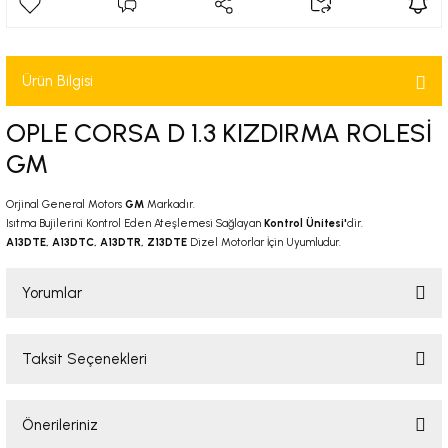
-2001)
-2011)
Ürün Bilgisi
-)
OPLE CORSA D 1.3 KIZDIRMA ROLESİ
GM
009-2017)
Orjinal General Motors
GM
Markadır.
Isıtma Bujilerini Kontrol Eden Ateşlemesi Sağlayan
Kontrol Ünitesi'
dir.
3-2010)
A13DTE, A13DTC, A13DTR, Z13DTE
Dizel Motorlar İçin Uyumludur.
-)
Yorumlar
KA X
Taksit Seçenekleri
Bu ürüne ilk yorumu siz yapın!
2-)
Önerileriniz
Yorum Yaz
9-1995)